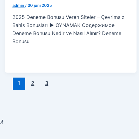
admin
/
30 juni 2025
2025 Deneme Bonusu Veren Siteler – Çevrimsiz
Bahis Bonusları ▶️ OYNAMAK Содержимое
Deneme Bonusu Nedir ve Nasıl Alınır? Deneme
Bonusu
1
2
3
p!