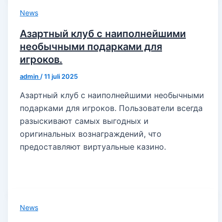
News
Азартный клуб с наиполнейшими
необычными подарками для
игроков.
admin
/
11 juli 2025
Азартный клуб с наиполнейшими необычными
подарками для игроков. Пользователи всегда
разыскивают самых выгодных и
оригинальных вознаграждений, что
предоставляют виртуальные казино.
News