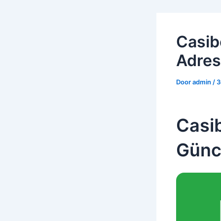
Casib
Adres
Door
admin
/
3
Casib
Günce