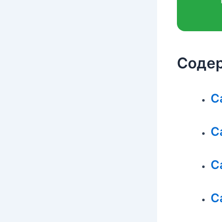
Соде
C
Ca
C
Ca