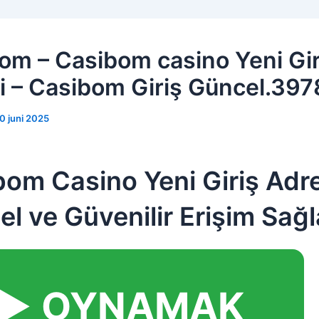
om – Casibom casino Yeni Gir
i – Casibom Giriş Güncel.397
0 juni 2025
om Casino Yeni Giriş Adres
l ve Güvenilir Erişim Sağl
▶️ OYNAMAK