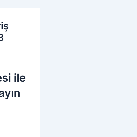
iş
8
i ile
ayın