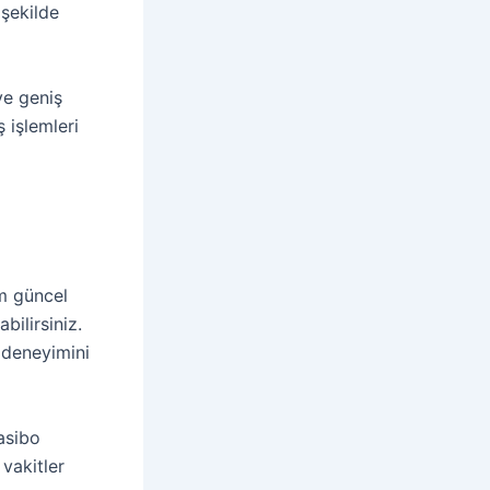
 şekilde
ve geniş
 işlemleri
om güncel
bilirsiniz.
 deneyimini
Casibo
 vakitler