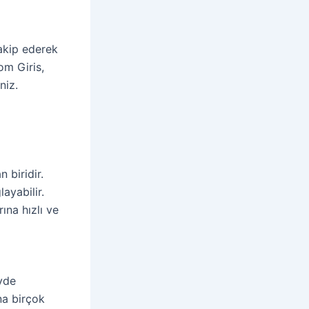
takip ederek
om Giris,
niz.
 biridir.
ayabilir.
ına hızlı ve
eyde
na birçok