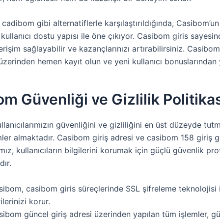
adibom gibi alternatiflerle karşılaştırıldığında, Casibom’u
kullanıcı dostu yapısı ile öne çıkıyor. Casibom giris sayesi
erişim sağlayabilir ve kazançlarınızı artırabilirsiniz. Casibo
 üzerinden hemen kayıt olun ve yeni kullanıcı bonuslarından 
m Güvenliği ve Gizlilik Politika
lanıcılarımızın güvenliğini ve gizliliğini en üst düzeyde tut
mler almaktadır. Casibom giriş adresi ve casibom 158 giriş g
mız, kullanıcıların bilgilerini korumak için güçlü güvenlik pro
dır.
ibom, casibom giris süreçlerinde SSL şifreleme teknolojisi 
ilerinizi korur.
ibom güncel giriş adresi üzerinden yapılan tüm işlemler, gü