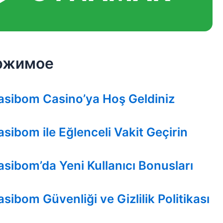
ржимое
asibom Casino’ya Hoş Geldiniz
sibom ile Eğlenceli Vakit Geçirin
asibom’da Yeni Kullanıcı Bonusları
sibom Güvenliği ve Gizlilik Politikası