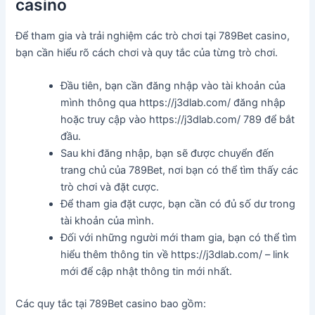
casino
Để tham gia và trải nghiệm các trò chơi tại 789Bet casino,
bạn cần hiểu rõ cách chơi và quy tắc của từng trò chơi.
Đầu tiên, bạn cần đăng nhập vào tài khoản của
mình thông qua https://j3dlab.com/ đăng nhập
hoặc truy cập vào https://j3dlab.com/ 789 để bắt
đầu.
Sau khi đăng nhập, bạn sẽ được chuyển đến
trang chủ của 789Bet, nơi bạn có thể tìm thấy các
trò chơi và đặt cược.
Để tham gia đặt cược, bạn cần có đủ số dư trong
tài khoản của mình.
Đối với những người mới tham gia, bạn có thể tìm
hiểu thêm thông tin về https://j3dlab.com/ – link
mới để cập nhật thông tin mới nhất.
Các quy tắc tại 789Bet casino bao gồm: