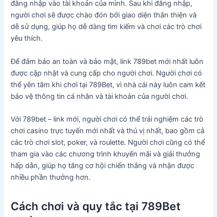
đăng nhập vào tài khoản của mình. Sau khi đăng nhập,
người chơi sẽ được chào đón bởi giao diện thân thiện và
dễ sử dụng, giúp họ dễ dàng tìm kiếm và chơi các trò chơi
yêu thích.
Để đảm bảo an toàn và bảo mật, link 789bet mới nhất luôn
được cập nhật và cung cấp cho người chơi. Người chơi có
thể yên tâm khi chơi tại 789Bet, vì nhà cái này luôn cam kết
bảo vệ thông tin cá nhân và tài khoản của người chơi.
Với 789bet – link mới, người chơi có thể trải nghiệm các trò
chơi casino trực tuyến mới nhất và thú vị nhất, bao gồm cả
các trò chơi slot, poker, và roulette. Người chơi cũng có thể
tham gia vào các chương trình khuyến mãi và giải thưởng
hấp dẫn, giúp họ tăng cơ hội chiến thắng và nhận được
nhiều phần thưởng hơn.
Cách chơi và quy tắc tại 789Bet