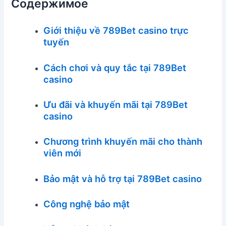
Содержимое
Giới thiệu về 789Bet casino trực
tuyến
Cách chơi và quy tắc tại 789Bet
casino
Ưu đãi và khuyến mãi tại 789Bet
casino
Chương trình khuyến mãi cho thành
viên mới
Bảo mật và hỗ trợ tại 789Bet casino
Công nghệ bảo mật