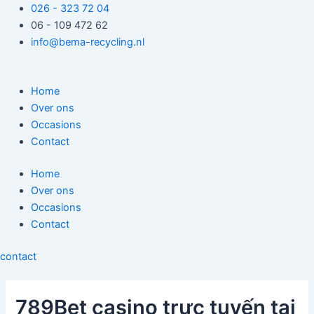
Ga
026 - 323 72 04
naar
06 - 109 472 62
de
info@bema-recycling.nl
inhoud
Home
Over ons
Occasions
Contact
Home
Over ons
Occasions
Contact
contact
789Bet casino trực tuyến tại