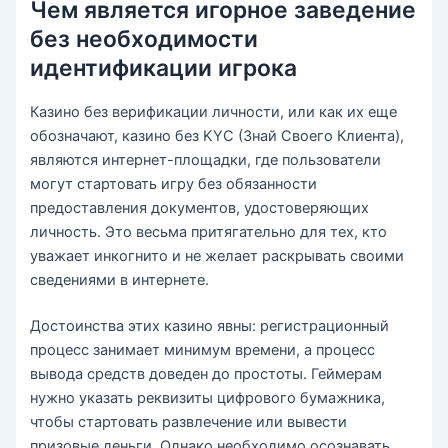
Чем является игорное заведение
без необходимости
идентификации игрока
Казино без верификации личности, или как их еще
обозначают, казино без KYC (Знай Своего Клиента),
являются интернет-площадки, где пользователи
могут стартовать игру без обязанности
предоставления документов, удостоверяющих
личность. Это весьма притягательно для тех, кто
уважает инкогнито и не желает раскрывать своими
сведениями в интернете.
Достоинства этих казино явны: регистрационный
процесс занимает минимум времени, а процесс
вывода средств доведен до простоты. Геймерам
нужно указать реквизиты цифрового бумажника,
чтобы стартовать развлечение или вывести
призовые деньги. Однако необходимо осознавать,