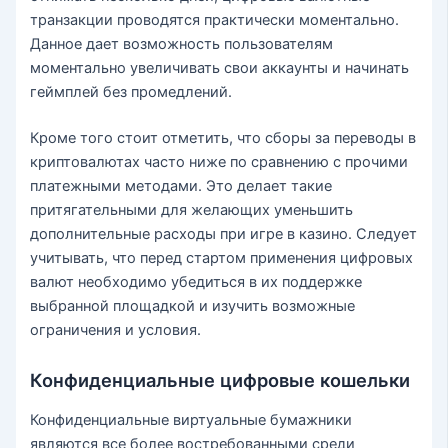
транзакции проводятся практически моментально.
Данное дает возможность пользователям
моментально увеличивать свои аккаунты и начинать
геймплей без промедлений.
Кроме того стоит отметить, что сборы за переводы в
криптовалютах часто ниже по сравнению с прочими
платежными методами. Это делает такие
притягательными для желающих уменьшить
дополнительные расходы при игре в казино. Следует
учитывать, что перед стартом применения цифровых
валют необходимо убедиться в их поддержке
выбранной площадкой и изучить возможные
ограничения и условия.
Конфиденциальные цифровые кошельки
Конфиденциальные виртуальные бумажники
являются все более востребованными среди