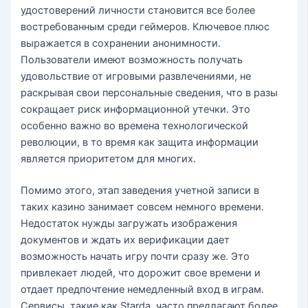
удостоверений личности становится все более
востребованным среди геймеров. Ключевое плюс
выражается в сохранении анонимности.
Пользователи имеют возможность получать
удовольствие от игровыми развлечениями, не
раскрывая свои персональные сведения, что в разы
сокращает риск информационной утечки. Это
особенно важно во времена технологической
революции, в то время как защита информации
является приоритетом для многих.
Помимо этого, этап заведения учетной записи в
таких казино занимает совсем немного времени.
Недостаток нужды загружать изображения
документов и ждать их верификации дает
возможность начать игру почти сразу же. Это
привлекает людей, что дорожит свое времени и
отдает предпочтение немедленный вход в играм.
Сервисы, такие как Starda, часто предлагают более