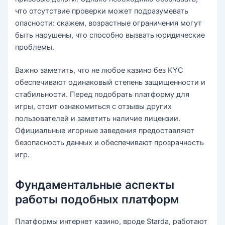
что отсутствие проверки может подразумевать
опасности: скажем, возрастные ограничения могут
быть нарушены, что способно вызвать юридические
проблемы.
Важно заметить, что не любое казино без KYC
обеспечивают одинаковый степень защищенности и
стабильности. Перед подобрать платформу для
игры, стоит ознакомиться с отзывы других
пользователей и заметить наличие лицензии.
Официальные игорные заведения предоставляют
безопасность данных и обеспечивают прозрачность
игр.
Фундаментальные аспекты
работы подобных платформ
Платформы интернет казино, вроде Starda, работают