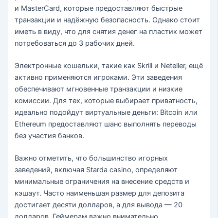
и MasterCard, которые предоставляют быстрые
транзакции и надёжную безопасность. Однако стоит
иметь в виду, что для снятия денег на пластик может
потребоваться до 3 рабочих дней.
Электронные кошельки, такие как Skrill и Neteller, ещё
активно применяются игроками. Эти заведения
обеспечивают мгновенные транзакции и низкие
комиссии. Для тех, которые выбирает приватность,
идеально подойдут виртуальные деньги: Bitcoin или
Ethereum предоставляют шанс выполнять переводы
без участия банков.
Важно отметить, что большинство игорных
заведений, включая Starda casino, определяют
минимальные ограничения на внесение средств и
кэшаут. Часто наименьшая размер для депозита
достигает десяти долларов, а для вывода — 20
долларов. Геймерам важно внимательно