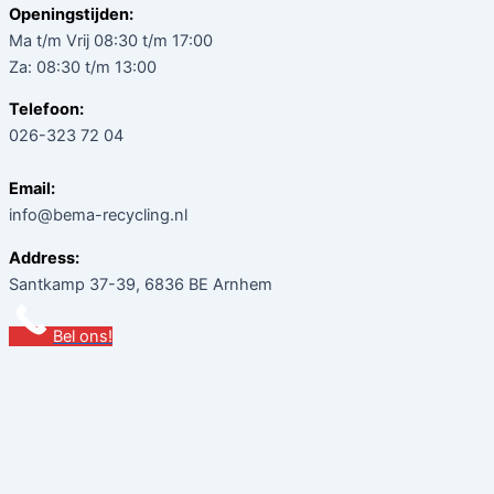
Openingstijden:
Ma t/m Vrij 08:30 t/m 17:00
Za: 08:30 t/m 13:00
Telefoon:
026-323 72 04
Email:
info@bema-recycling.nl
Address:
Santkamp 37-39, 6836 BE Arnhem
Bel ons!