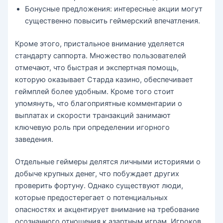
Бонусные предложения: интересные акции могут
существенно повысить геймерский впечатления.
Кроме этого, пристальное внимание уделяется
стандарту саппорта. Множество пользователей
отмечают, что быстрая и экспертная помощь,
которую оказывает Старда казино, обеспечивает
геймплей более удобным. Кроме того стоит
упомянуть, что благоприятные комментарии о
выплатах и скорости транзакций занимают
ключевую роль при определении игорного
заведения.
Отдельные геймеры делятся личными историями о
добыче крупных денег, что побуждает других
проверить фортуну. Однако существуют люди,
которые предостерегает о потенциальных
опасностях и акцентирует внимание на требование
осознанного отношения к азартным играм. Игроков