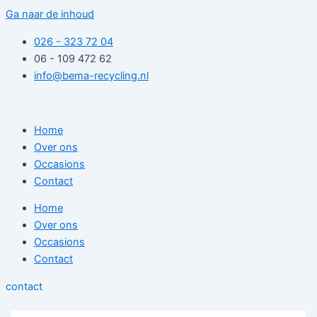
Ga naar de inhoud
026 - 323 72 04
06 - 109 472 62
info@bema-recycling.nl
Home
Over ons
Occasions
Contact
Home
Over ons
Occasions
Contact
contact