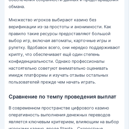
обмана.
Множество игроков выбирают казино без
верификации из-за простоты и анонимности. Как
правило такие ресурсы предоставляют большой
выбор игр, включая автоматы, карточные игры и
рулетку. Вдобавок всего, они нередко поддерживают
крипту, что обеспечивает ещё один степень
конфиденциальности. Однако профессионалы
настоятельно советуют внимательно оценивать
имидж платформы и изучать отзывы остальных
пользователей прежде чем начать играть.
Сравнение по темпу проведения выплат
В современном пространстве цифрового казино
оперативность выполнения денежных переводов
является ключевым критерием, влияющим на выбор
игроками казино, вроде Starda, . Скоростные