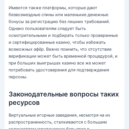
Имеются также платформы, которые дают
безвозмездные спины или маленькие денежные
бонусы за регистрацию без лишних требований.
Однако пользователям следует быть
осмотрительными и подбирать только проверенные
и сертифицированные казино, чтобы избежать
возможных афёр. Важно помнить, что отсутствие
верификации может быть временной процедурой, и
при больших выигрышах казино все же может
потребовать удостоверения для подтверждения
персоны.
Законодательные вопросы таких
ресурсов
Виртуальные игорные заведения, несмотря на их
распространенность, сталкиваются с большим