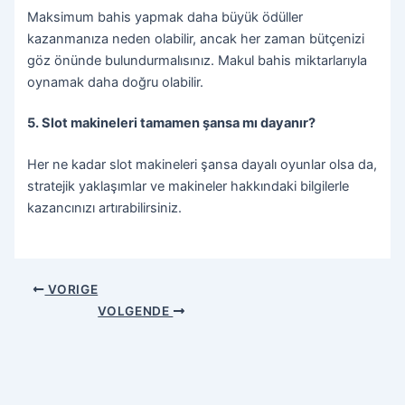
Maksimum bahis yapmak daha büyük ödüller
kazanmanıza neden olabilir, ancak her zaman bütçenizi
göz önünde bulundurmalısınız. Makul bahis miktarlarıyla
oynamak daha doğru olabilir.
5. Slot makineleri tamamen şansa mı dayanır?
Her ne kadar slot makineleri şansa dayalı oyunlar olsa da,
stratejik yaklaşımlar ve makineler hakkındaki bilgilerle
kazancınızı artırabilirsiniz.
VORIGE
VOLGENDE