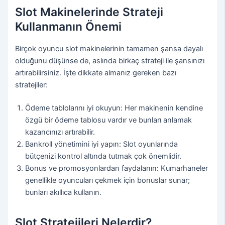
Slot Makinelerinde Strateji
Kullanmanın Önemi
Birçok oyuncu slot makinelerinin tamamen şansa dayalı
olduğunu düşünse de, aslında birkaç strateji ile şansınızı
artırabilirsiniz. İşte dikkate almanız gereken bazı
stratejiler:
Ödeme tablolarını iyi okuyun: Her makinenin kendine
özgü bir ödeme tablosu vardır ve bunları anlamak
kazancınızı artırabilir.
Bankroll yönetimini iyi yapın: Slot oyunlarında
bütçenizi kontrol altında tutmak çok önemlidir.
Bonus ve promosyonlardan faydalanın: Kumarhaneler
genellikle oyuncuları çekmek için bonuslar sunar;
bunları akıllıca kullanın.
Slot Stratejileri Nelerdir?