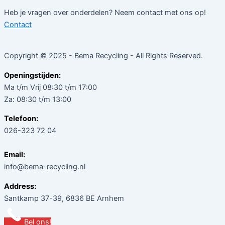
Heb je vragen over onderdelen? Neem contact met ons op!
Contact
Copyright © 2025 - Bema Recycling - All Rights Reserved.
Openingstijden:
Ma t/m Vrij 08:30 t/m 17:00
Za: 08:30 t/m 13:00
Telefoon:
026-323 72 04
Email:
info@bema-recycling.nl
Address:
Santkamp 37-39, 6836 BE Arnhem
Bel ons!