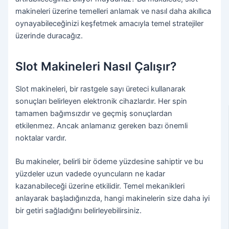
makineleri üzerine temelleri anlamak ve nasıl daha akıllıca
oynayabileceğinizi keşfetmek amacıyla temel stratejiler
üzerinde duracağız.
Slot Makineleri Nasıl Çalışır?
Slot makineleri, bir rastgele sayı üreteci kullanarak
sonuçları belirleyen elektronik cihazlardır. Her spin
tamamen bağımsızdır ve geçmiş sonuçlardan
etkilenmez. Ancak anlamanız gereken bazı önemli
noktalar vardır.
Bu makineler, belirli bir ödeme yüzdesine sahiptir ve bu
yüzdeler uzun vadede oyuncuların ne kadar
kazanabileceği üzerine etkilidir. Temel mekanikleri
anlayarak başladığınızda, hangi makinelerin size daha iyi
bir getiri sağladığını belirleyebilirsiniz.