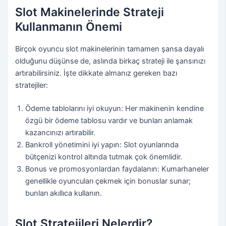
Slot Makinelerinde Strateji
Kullanmanın Önemi
Birçok oyuncu slot makinelerinin tamamen şansa dayalı
olduğunu düşünse de, aslında birkaç strateji ile şansınızı
artırabilirsiniz. İşte dikkate almanız gereken bazı
stratejiler:
Ödeme tablolarını iyi okuyun: Her makinenin kendine
özgü bir ödeme tablosu vardır ve bunları anlamak
kazancınızı artırabilir.
Bankroll yönetimini iyi yapın: Slot oyunlarında
bütçenizi kontrol altında tutmak çok önemlidir.
Bonus ve promosyonlardan faydalanın: Kumarhaneler
genellikle oyuncuları çekmek için bonuslar sunar;
bunları akıllıca kullanın.
Slot Stratejileri Nelerdir?