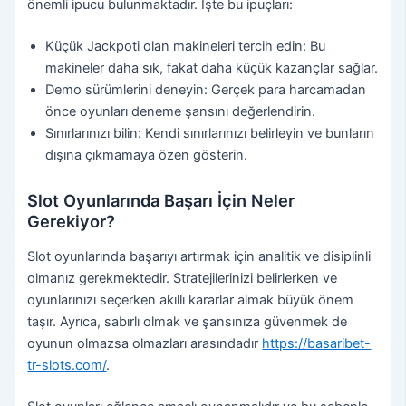
önemli ipucu bulunmaktadır. İşte bu ipuçları:
Küçük Jackpoti olan makineleri tercih edin: Bu
makineler daha sık, fakat daha küçük kazançlar sağlar.
Demo sürümlerini deneyin: Gerçek para harcamadan
önce oyunları deneme şansını değerlendirin.
Sınırlarınızı bilin: Kendi sınırlarınızı belirleyin ve bunların
dışına çıkmamaya özen gösterin.
Slot Oyunlarında Başarı İçin Neler
Gerekiyor?
Slot oyunlarında başarıyı artırmak için analitik ve disiplinli
olmanız gerekmektedir. Stratejilerinizi belirlerken ve
oyunlarınızı seçerken akıllı kararlar almak büyük önem
taşır. Ayrıca, sabırlı olmak ve şansınıza güvenmek de
oyunun olmazsa olmazları arasındadır
https://basaribet-
tr-slots.com/
.