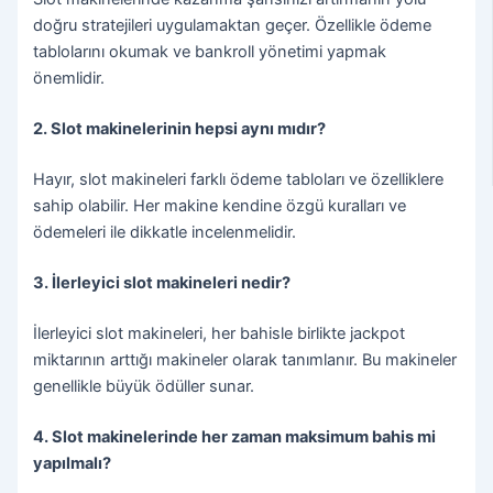
doğru stratejileri uygulamaktan geçer. Özellikle ödeme
tablolarını okumak ve bankroll yönetimi yapmak
önemlidir.
2. Slot makinelerinin hepsi aynı mıdır?
Hayır, slot makineleri farklı ödeme tabloları ve özelliklere
sahip olabilir. Her makine kendine özgü kuralları ve
ödemeleri ile dikkatle incelenmelidir.
3. İlerleyici slot makineleri nedir?
İlerleyici slot makineleri, her bahisle birlikte jackpot
miktarının arttığı makineler olarak tanımlanır. Bu makineler
genellikle büyük ödüller sunar.
4. Slot makinelerinde her zaman maksimum bahis mi
yapılmalı?