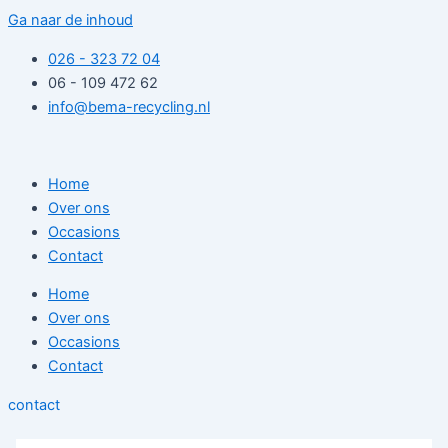
Ga naar de inhoud
026 - 323 72 04
06 - 109 472 62
info@bema-recycling.nl
Home
Over ons
Occasions
Contact
Home
Over ons
Occasions
Contact
contact