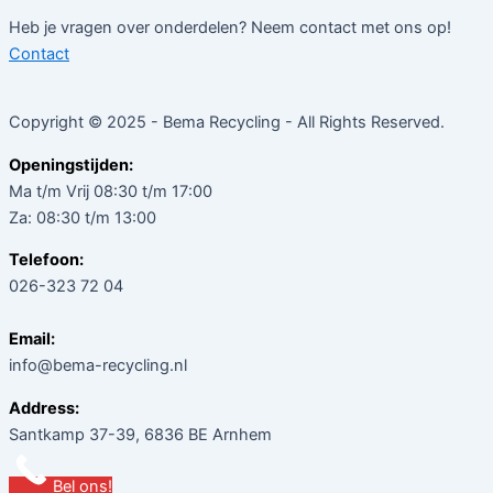
Heb je vragen over onderdelen? Neem contact met ons op!
Contact
Copyright © 2025 - Bema Recycling - All Rights Reserved.
Openingstijden:
Ma t/m Vrij 08:30 t/m 17:00
Za: 08:30 t/m 13:00
Telefoon:
026-323 72 04
Email:
info@bema-recycling.nl
Address:
Santkamp 37-39, 6836 BE Arnhem
Bel ons!