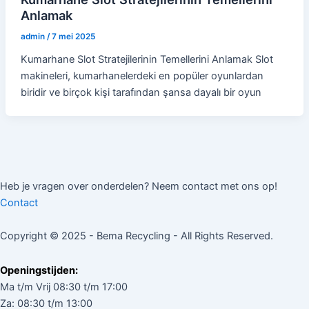
Anlamak
admin
/
7 mei 2025
Kumarhane Slot Stratejilerinin Temellerini Anlamak Slot
makineleri, kumarhanelerdeki en popüler oyunlardan
biridir ve birçok kişi tarafından şansa dayalı bir oyun
Heb je vragen over onderdelen? Neem contact met ons op!
Contact
Copyright © 2025 - Bema Recycling - All Rights Reserved.
Openingstijden:
Ma t/m Vrij 08:30 t/m 17:00
Za: 08:30 t/m 13:00