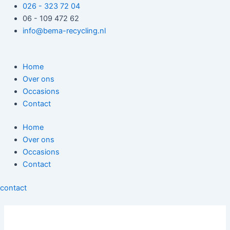
Ga
026 - 323 72 04
naar
06 - 109 472 62
de
info@bema-recycling.nl
inhoud
Home
Over ons
Occasions
Contact
Home
Over ons
Occasions
Contact
contact