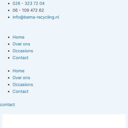
Ga
026 - 323 72 04
naar
06 - 109 472 62
de
info@bema-recycling.nl
inhoud
Home
Over ons
Occasions
Contact
Home
Over ons
Occasions
Contact
contact