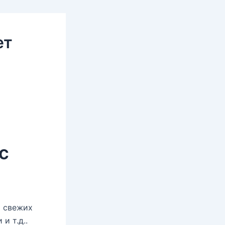
ет
с
 свежих
и т.д..