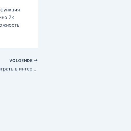
 функция
ино 7к
можность
VOLGENDE
Каким образом играть в интернет гэмблинге с бонусами: особенности делания беттинга