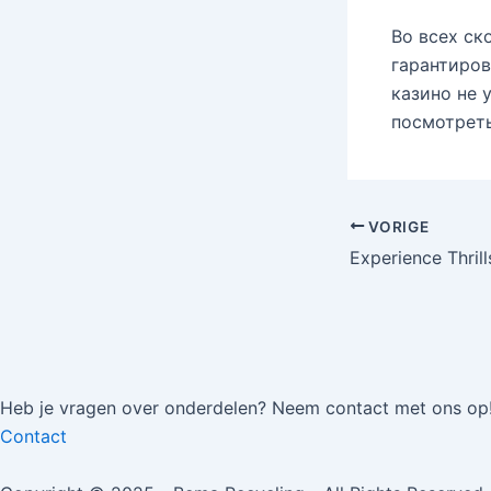
Во всех ск
гарантиров
казино не 
посмотреть
VORIGE
Heb je vragen over onderdelen? Neem contact met ons op
Contact