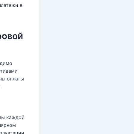
платежи в
ровой
одимо
ктивами
пны оплаты
х
ммы каждой
улярном
сплуатации