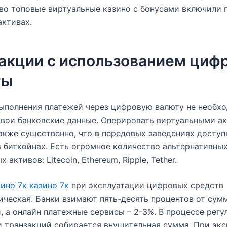
о топовые виртуальные казино с бонусами включили 
ктивах.
акции с использованием циф
ты
ыполнения платежей через цифровую валюту не необх
вои банковские данные. Оперировать виртуальными а
акже существенно, что в передовых заведениях досту
в биткойнах. Есть огромное количество альтернативны
 активов: Litecoin, Ethereum, Ripple, Tether.
зино 7к казино 7к
при эксплуатации цифровых средств
ческая. Банки взимают пять-десять процентов от су
, а онлайн платежные сервисы – 2-3%. В процессе рег
 транзакций собирается внушительная сумма. При эк