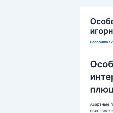
Особе
игор
Door
admin
/
2
Особ
инте
плю
Азартные 
пользовате