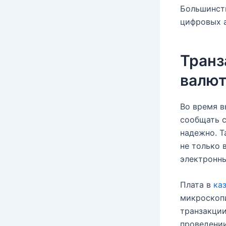
Большинств
цифровых а
Транз
валю
Во время в
сообщать с
надежно. Т
не только 
электронных
Плата в
ка
микроскопи
транзакции
проведении