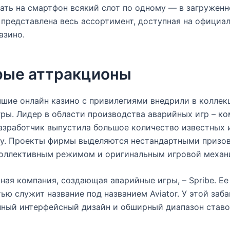
ать на смартфон всякий слот по одному — в загружен
представлена весь ассортимент, доступная на официа
азино.
рые аттракционы
шие онлайн казино с привилегиями внедрили в колле
ры. Лидер в области производства аварийных игр – к
азработчик выпустила большое количество известных иг
 Xy. Проекты фирмы выделяются нестандартными призо
коллективным режимом и оригинальным игровой механ
ная компания, создающая аварийные игры, – Spribe. Ее
ью служит название под названием Aviator. У этой заб
нный интерфейсный дизайн и обширный диапазон став