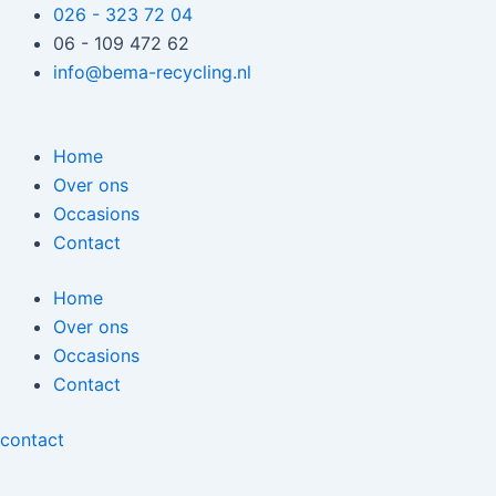
Ga
026 - 323 72 04
naar
06 - 109 472 62
de
info@bema-recycling.nl
inhoud
Home
Over ons
Occasions
Contact
Home
Over ons
Occasions
Contact
contact