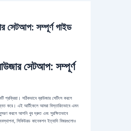
র সেটআপ: সম্পূর্ণ গাইড
উজার সেটআপ: সম্পূর্ণ
টি প্রক্রিয়া। সঠিকভাবে ব্রাউজার সেটিংস করলে
ন্নত করে। এই আর্টিকেলে আমরা বিস্তারিতভাবে এমন
নুসরণ করলে আপনি খুব দ্রুত এবং সুরক্ষিতভাবে
যবস্থাপনা, সিকিউরড কানেকশন ইত্যাদি বিষয়গুলোও