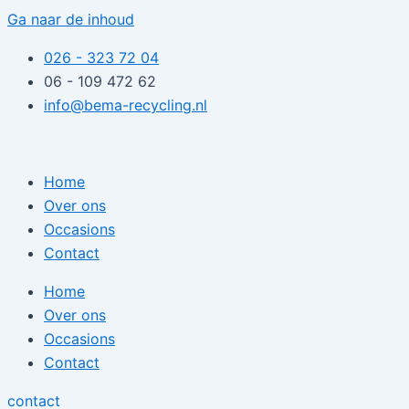
Ga naar de inhoud
026 - 323 72 04
06 - 109 472 62
info@bema-recycling.nl
Home
Over ons
Occasions
Contact
Home
Over ons
Occasions
Contact
contact