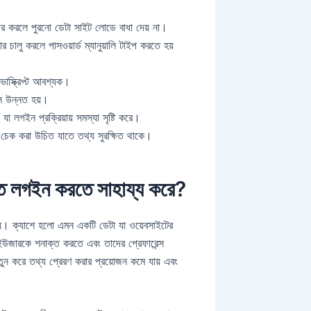
কার করলে পুরনো ডেটা সাইট লোডে বাধা দেয় না।
ার চালু করলে পাসওয়ার্ড ম্যানুয়ালি টাইপ করতে হয়
স্ক্রিপ্ট আবশ্যক।
্স উন্নত হয়।
 লগইন প্রক্রিয়ায় সমস্যা সৃষ্টি করে।
চেক করা উচিত যাতে তথ্য সুরক্ষিত থাকে।
রুত লগইন করতে সাহায্য করে?
়। ক্যাশে হলো এমন একটি ডেটা যা ওয়েবসাইটের
় ইউজারকে শনাক্ত করতে এবং তাদের প্রেফারেন্স
নতুন করে তথ্য প্রেরণ করার প্রয়োজন কমে যায় এবং