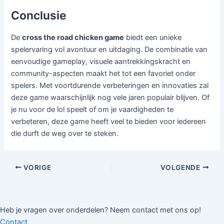
Conclusie
De
cross the road chicken game
biedt een unieke
spelervaring vol avontuur en uitdaging. De combinatie van
eenvoudige gameplay, visuele aantrekkingskracht en
community-aspecten maakt het tot een favoriet onder
spelers. Met voortdurende verbeteringen en innovaties zal
deze game waarschijnlijk nog vele jaren populair blijven. Of
je nu voor de lol speelt of om je vaardigheden te
verbeteren, deze game heeft veel te bieden voor iedereen
die durft de weg over te steken.
VORIGE
VOLGENDE
Heb je vragen over onderdelen? Neem contact met ons op!
Contact