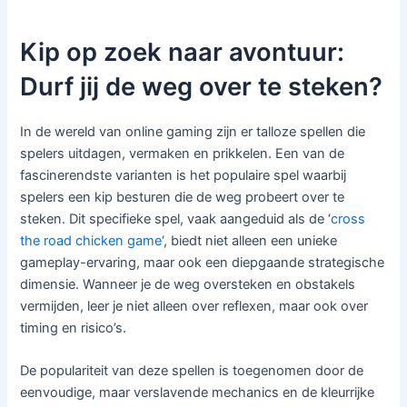
Kip op zoek naar avontuur:
Durf jij de weg over te steken?
In de wereld van online gaming zijn er talloze spellen die
spelers uitdagen, vermaken en prikkelen. Een van de
fascinerendste varianten is het populaire spel waarbij
spelers een kip besturen die de weg probeert over te
steken. Dit specifieke spel, vaak aangeduid als de ‘
cross
the road chicken game
‘, biedt niet alleen een unieke
gameplay-ervaring, maar ook een diepgaande strategische
dimensie. Wanneer je de weg oversteken en obstakels
vermijden, leer je niet alleen over reflexen, maar ook over
timing en risico’s.
De populariteit van deze spellen is toegenomen door de
eenvoudige, maar verslavende mechanics en de kleurrijke