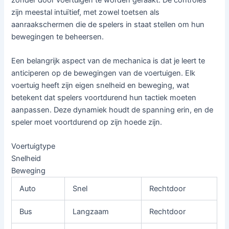
zijn meestal intuïtief, met zowel toetsen als
aanraakschermen die de spelers in staat stellen om hun
bewegingen te beheersen.
Een belangrijk aspect van de mechanica is dat je leert te
anticiperen op de bewegingen van de voertuigen. Elk
voertuig heeft zijn eigen snelheid en beweging, wat
betekent dat spelers voortdurend hun tactiek moeten
aanpassen. Deze dynamiek houdt de spanning erin, en de
speler moet voortdurend op zijn hoede zijn.
Voertuigtype
Snelheid
Beweging
Auto
Snel
Rechtdoor
Bus
Langzaam
Rechtdoor