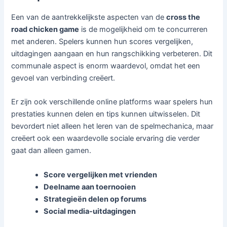
Een van de aantrekkelijkste aspecten van de
cross the
road chicken game
is de mogelijkheid om te concurreren
met anderen. Spelers kunnen hun scores vergelijken,
uitdagingen aangaan en hun rangschikking verbeteren. Dit
communale aspect is enorm waardevol, omdat het een
gevoel van verbinding creëert.
Er zijn ook verschillende online platforms waar spelers hun
prestaties kunnen delen en tips kunnen uitwisselen. Dit
bevordert niet alleen het leren van de spelmechanica, maar
creëert ook een waardevolle sociale ervaring die verder
gaat dan alleen gamen.
Score vergelijken met vrienden
Deelname aan toernooien
Strategieën delen op forums
Social media-uitdagingen