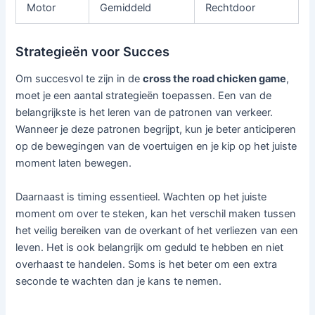
Motor
Gemiddeld
Rechtdoor
Strategieën voor Succes
Om succesvol te zijn in de
cross the road chicken game
,
moet je een aantal strategieën toepassen. Een van de
belangrijkste is het leren van de patronen van verkeer.
Wanneer je deze patronen begrijpt, kun je beter anticiperen
op de bewegingen van de voertuigen en je kip op het juiste
moment laten bewegen.
Daarnaast is timing essentieel. Wachten op het juiste
moment om over te steken, kan het verschil maken tussen
het veilig bereiken van de overkant of het verliezen van een
leven. Het is ook belangrijk om geduld te hebben en niet
overhaast te handelen. Soms is het beter om een extra
seconde te wachten dan je kans te nemen.