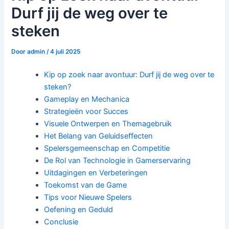
Durf jij de weg over te
steken
Door
admin
/
4 juli 2025
Kip op zoek naar avontuur: Durf jij de weg over te
steken?
Gameplay en Mechanica
Strategieën voor Succes
Visuele Ontwerpen en Themagebruik
Het Belang van Geluidseffecten
Spelersgemeenschap en Competitie
De Rol van Technologie in Gamerservaring
Uitdagingen en Verbeteringen
Toekomst van de Game
Tips voor Nieuwe Spelers
Oefening en Geduld
Conclusie