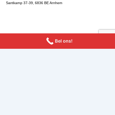
Santkamp 37-39, 6836 BE Arnhem
Bel ons!
Telefoon:
026-323 72 04
Email:
info@bema-recycling.nl