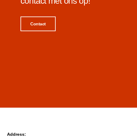
contact met ons op!
Contact
Address: