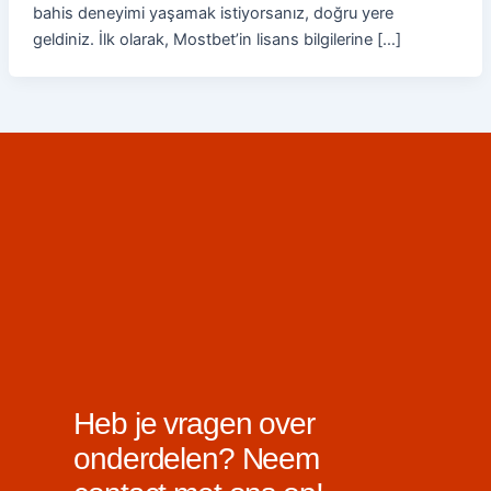
bahis deneyimi yaşamak istiyorsanız, doğru yere
geldiniz. İlk olarak, Mostbet’in lisans bilgilerine […]
Heb je vragen over
onderdelen? Neem