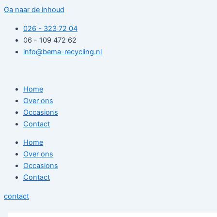
Ga naar de inhoud
026 - 323 72 04
06 - 109 472 62
info@bema-recycling.nl
Home
Over ons
Occasions
Contact
Home
Over ons
Occasions
Contact
contact