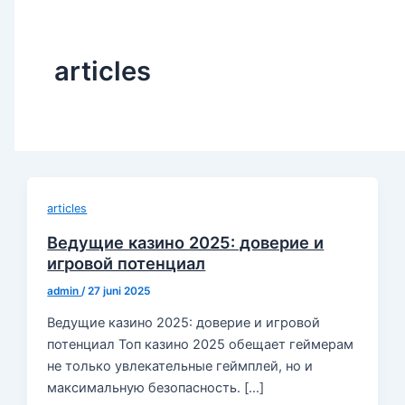
articles
articles
Ведущие казино 2025: доверие и
игровой потенциал
admin
/
27 juni 2025
Ведущие казино 2025: доверие и игровой
потенциал Топ казино 2025 обещает геймерам
не только увлекательные геймплей, но и
максимальную безопасность. […]