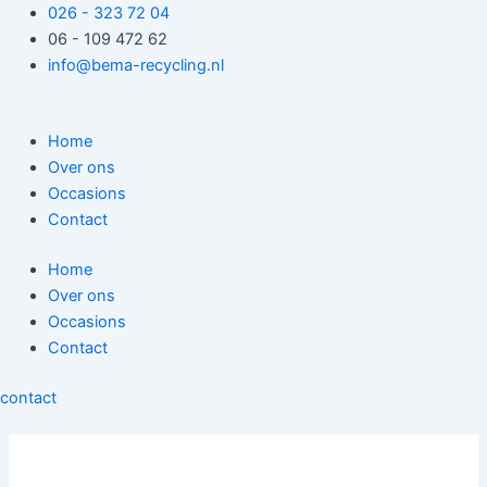
Ga
026 - 323 72 04
naar
06 - 109 472 62
de
info@bema-recycling.nl
inhoud
Home
Over ons
Occasions
Contact
Home
Over ons
Occasions
Contact
contact