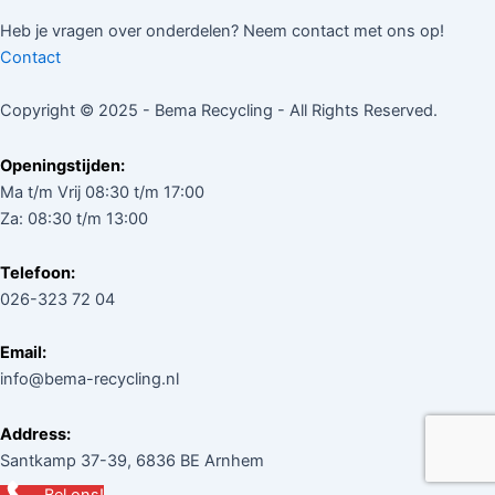
Heb je vragen over onderdelen? Neem contact met ons op!
Contact
Copyright © 2025 - Bema Recycling - All Rights Reserved.
Openingstijden:
Ma t/m Vrij 08:30 t/m 17:00
Za: 08:30 t/m 13:00
Telefoon:
026-323 72 04
Email:
info@bema-recycling.nl
Address:
Santkamp 37-39, 6836 BE Arnhem
Bel ons!