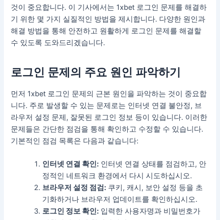
것이 중요합니다. 이 기사에서는 1xbet 로그인 문제를 해결하
기 위한 몇 가지 실질적인 방법을 제시합니다. 다양한 원인과
해결 방법을 통해 안전하고 원활하게 로그인 문제를 해결할
수 있도록 도와드리겠습니다.
로그인 문제의 주요 원인 파악하기
먼저 1xbet 로그인 문제의 근본 원인을 파악하는 것이 중요합
니다. 주로 발생할 수 있는 문제로는 인터넷 연결 불안정, 브
라우저 설정 문제, 잘못된 로그인 정보 등이 있습니다. 이러한
문제들은 간단한 점검을 통해 확인하고 수정할 수 있습니다.
기본적인 점검 목록은 다음과 같습니다:
인터넷 연결 확인:
인터넷 연결 상태를 점검하고, 안
정적인 네트워크 환경에서 다시 시도하십시오.
브라우저 설정 점검:
쿠키, 캐시, 보안 설정 등을 초
기화하거나 브라우저 업데이트를 확인하십시오.
로그인 정보 확인:
입력한 사용자명과 비밀번호가