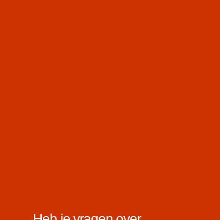
Heb je vragen over