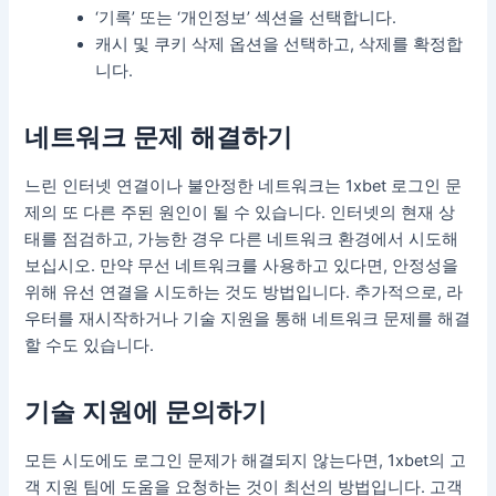
‘기록’ 또는 ‘개인정보’ 섹션을 선택합니다.
캐시 및 쿠키 삭제 옵션을 선택하고, 삭제를 확정합
니다.
네트워크 문제 해결하기
느린 인터넷 연결이나 불안정한 네트워크는 1xbet 로그인 문
제의 또 다른 주된 원인이 될 수 있습니다. 인터넷의 현재 상
태를 점검하고, 가능한 경우 다른 네트워크 환경에서 시도해
보십시오. 만약 무선 네트워크를 사용하고 있다면, 안정성을
위해 유선 연결을 시도하는 것도 방법입니다. 추가적으로, 라
우터를 재시작하거나 기술 지원을 통해 네트워크 문제를 해결
할 수도 있습니다.
기술 지원에 문의하기
모든 시도에도 로그인 문제가 해결되지 않는다면, 1xbet의 고
객 지원 팀에 도움을 요청하는 것이 최선의 방법입니다. 고객