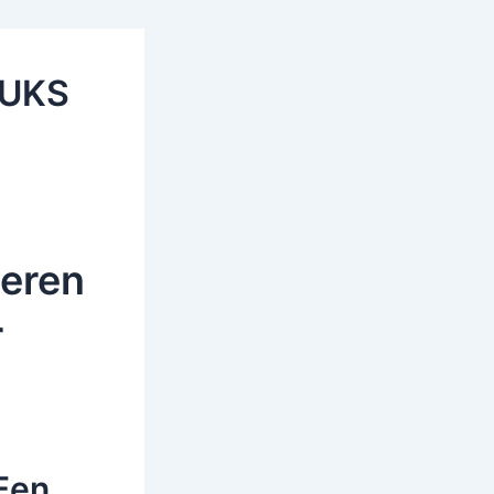
RUKS
geren
r
Een