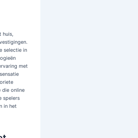
 huis,
 vestigingen.
 selectie in
logieën
lervaring met
sensatie
oriete
 die online
e spelers
 in het
et