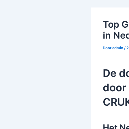
Top G
in Ne
Door
admin
/
2
De d
door 
CRUK
Het N