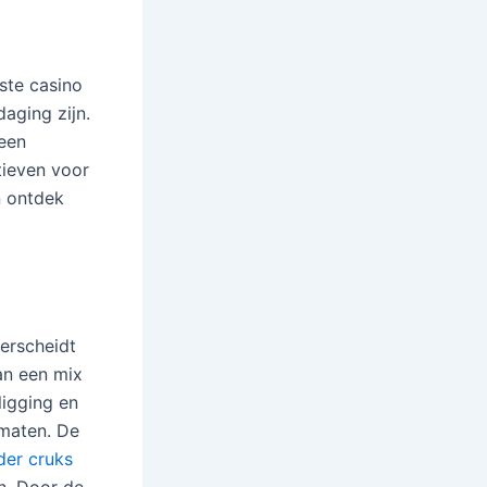
ste casino
aging zijn.
 een
tieven voor
n ontdek
erscheidt
an een mix
ligging en
omaten. De
der cruks
n. Door de