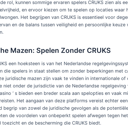
e rol, kunnen sommige ervaren spelers CRUKS zien als ee
lvrijheid, en ervoor kiezen om te spelen op locaties waar h
wongen. Het begrijpen van CRUKS is essentieel voor dege
ervan en de balans tussen veiligheid en persoonlijke keuze 
n.
che Mazen: Spelen Zonder CRUKS
S een hoeksteen is van het Nederlandse regelgevingssyst
n die spelers in staat stellen om zonder beperkingen met c
e juridische mazen zijn vaak te vinden in internationale of
ie niet onder de jurisdictie van de Nederlandse regelgeving 
casino ‘ s bieden een breder scala aan spelopties en vaak m
eisten. Het aangaan van deze platforms vereist echter een
begrip van zowel de juridische gevolgen als de potentiële r
ten de voordelen van onbeperkt spelen afwegen tegen he
 toezicht en de bescherming die CRUKS biedt.