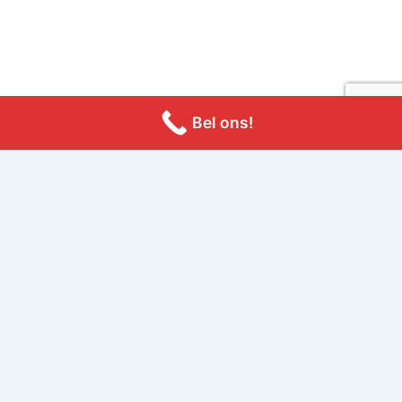
Bel ons!
Telefoon:
026-323 72 04
Email:
info@bema-recycling.nl
Openingstijden:
Ma t/m Vrij 08:30 t/m 17:00