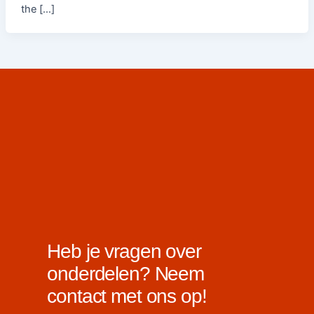
the […]
Heb je vragen over
onderdelen? Neem
contact met ons op!