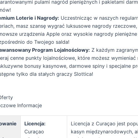
arantowanymi pulami nagród pieniężnych i pakietami dar
inów!
emium Loterie i Nagrody:
Uczestnicząc w naszych regular
teriach, masz szansę wygrać luksusowe nagrody rzeczowe,
jnowsze urządzenia Apple oraz wysokie nagrody pieniężn
zpośrednio do Twojego salda!
awansowany Program Lojalnościowy:
Z każdym zagranym
ieraj cenne punkty lojalnościowe, które możesz wymieniać
skluzywne bonusy kasynowe, darmowe spiny i specjalne p
tępne tylko dla stałych graczy Slottica!
Oferty
luczowe Informacje
nowanie
Licencja:
Licencja z Curaçao jest pop
Curaçao
kasyn międzynarodowych, al