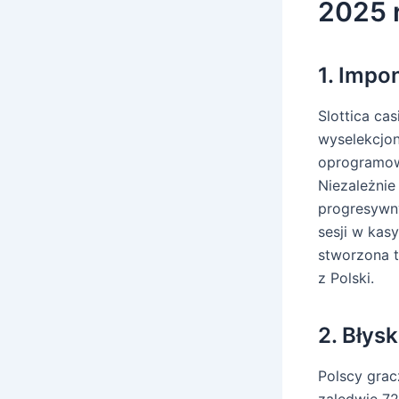
2025 
1. Impo
Slottica ca
wyselekcjo
oprogramowa
Niezależnie
progresywny
sesji w kas
stworzona t
z Polski.
2. Błys
Polscy grac
zaledwie 72