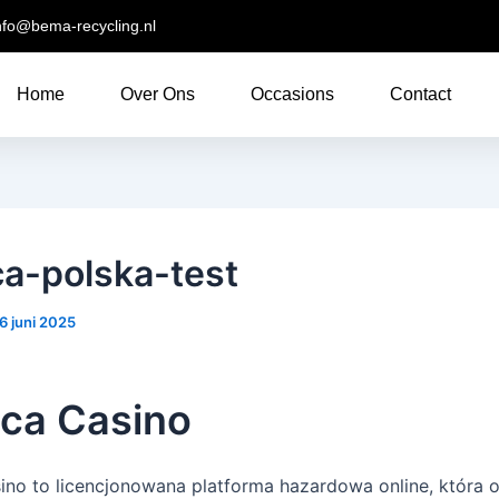
nfo@bema-recycling.nl
Home
Over Ons
Occasions
Contact
ica-polska-test
6 juni 2025
ica Casino
sino to licencjonowana platforma hazardowa online, która 