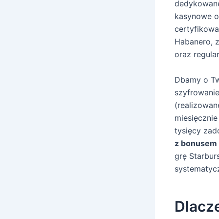
dedykowanej
kasynowe on
certyfikowa
Habanero, z
oraz regular
Dbamy o T
szyfrowanie
(realizowan
miesięcznie
tysięcy zad
z bonusem
grę Starbu
systematyc
Dlacz