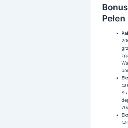
Bonusy
Pełen
Pa
20
gr
zg
Wa
bo
Ek
ca
St
de
70x
Ek
ca