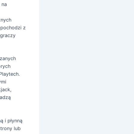
 na
żnych
 pochodzi z
 graczy
zanych
órych
Playtech.
ymi
jack,
wadzą
ą i płynną
trony lub