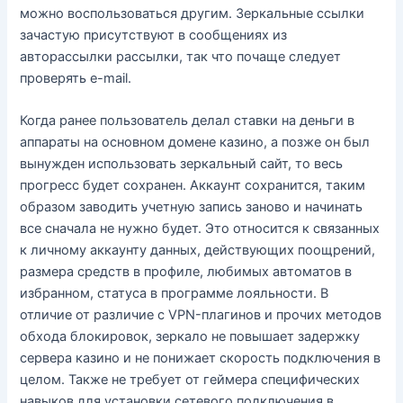
можно воспользоваться другим. Зеркальные ссылки
зачастую присутствуют в сообщениях из
авторассылки рассылки, так что почаще следует
проверять e-mail.
Когда ранее пользователь делал ставки на деньги в
аппараты на основном домене казино, а позже он был
вынужден использовать зеркальный сайт, то весь
прогресс будет сохранен. Аккаунт сохранится, таким
образом заводить учетную запись заново и начинать
все сначала не нужно будет. Это относится к связанных
к личному аккаунту данных, действующих поощрений,
размера средств в профиле, любимых автоматов в
избранном, статуса в программе лояльности. В
отличие от различие с VPN-плагинов и прочих методов
обхода блокировок, зеркало не повышает задержку
сервера казино и не понижает скорость подключения в
целом. Также не требует от геймера специфических
навыков для установки сетевого подключения в