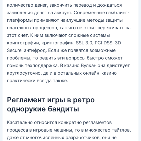
количество денег, закончить перевод и дождаться
зачисления денег на аккаунт. Современные гэмблинг-
платформы применяют наилучшие методы защиты
платежных процессов, так что не стоит переживать на
этот счет. К ним включают сложные системы
криптографии, криптография, SSL 3.0, PCI DSS, 3D
Secure, антифрод. Если же появятся возможные
проблемы, то решить эти вопросы быстро сможет
помочь техподдержка. В казино Вулкан она действует
круглосуточно, да и в остальных онлайн-казино
практически всегда также.
Регламент игры в ретро
однорукие бандиты
Касательно относится конкретно регламентов
процесса в игровые машины, то в множество тайтлов,
даже от многочисленных разработчиков, они не