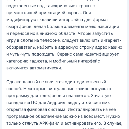
подстроенные под тачскриновые экраны с
прямостоящей ориентацией экрана. Они
модифицируют клавиши интерфейса для формат
смартфонов, делая больше элементы меню навигации
и перенося их в нижнюю область. Чтобы запустить
игру в слоты на телефоне, следует включить интернет-
обозреватель, набрать в адресную строку адрес казино
и чуть-чуть подождать. Сервис сама идентифицирует
категорию гаджета, и мобильный интерфейс
включится автоматически.
Однако данный не является один-единственный
способ. Некоторые виртуальные казино выпускают
программу для телефонов и планшетов. Зачастую
попадается ПО для Андроид, ведь у этой системы
открытая файловая система. Инсталлировать на нее
программное обеспечение можно из всех мест. Нужно
только стянуть APK-файл и активировать его. В случае,