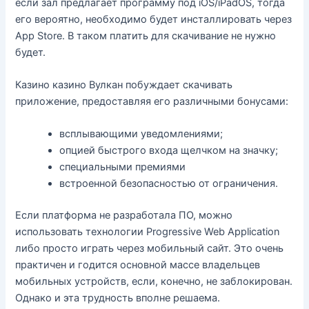
если зал предлагает программу под iOS/iPadOS, тогда
его вероятно, необходимо будет инсталлировать через
App Store. В таком платить для скачивание не нужно
будет.
Казино казино Вулкан побуждает скачивать
приложение, предоставляя его различными бонусами:
всплывающими уведомлениями;
опцией быстрого входа щелчком на значку;
специальными премиями
встроенной безопасностью от ограничения.
Если платформа не разработала ПО, можно
использовать технологии Progressive Web Application
либо просто играть через мобильный сайт. Это очень
практичен и годится основной массе владельцев
мобильных устройств, если, конечно, не заблокирован.
Однако и эта трудность вполне решаема.