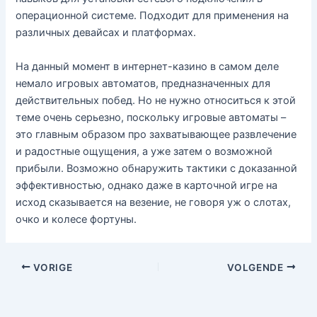
операционной системе. Подходит для применения на
различных девайсах и платформах.
На данный момент в интернет-казино в самом деле
немало игровых автоматов, предназначенных для
действительных побед. Но не нужно относиться к этой
теме очень серьезно, поскольку игровые автоматы –
это главным образом про захватывающее развлечение
и радостные ощущения, а уже затем о возможной
прибыли. Возможно обнаружить тактики с доказанной
эффективностью, однако даже в карточной игре на
исход сказывается на везение, не говоря уж о слотах,
очко и колесе фортуны.
VORIGE
VOLGENDE