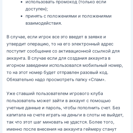
использовать промокод (только если
доступен);
принять с положениями и положениями
взаимодействия.
В случае, если игрок все это введет в заявке и
утвердит операцию, то на его электронный адрес
поступит сообщение со активационной ссылкой для
аккаунта. В случае если для создания аккаунта в
игорном заведении использовался мобильный номер,
то на этот номер будет отправлен разовый код.
Обязательно надо просмотреть папку «Спам».
Уже ставший пользователем игрового клуба
пользователь может зайти в аккаунт с помощью
учетные данные и пароль, чтобы пополнить счет. Без
капитала на счете играть на деньги в слоты не выйдет,
так что этот шаг миновать не удастся. Более того,
именно после внесения на аккаунта геймеру станут