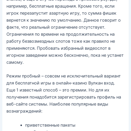
например, бесплатные вращения. Кроме того, если
игрок перезапустит азартную игру, то сумма фишек
вернется к значению по умолчанию. Данное говорит о
факте, что реальный ограничение отсутствует.
Ограничения по времени на продолжительность на
работу безвозмездных слотов тоже как правило не
применяются. Пробовать избранный видеослот в
игорном заведении можно бесконечно, пока не устанет
самому.
Режим пробный – совсем не исключительный вариант
для бесплатной игры в онлайн-казино Вулкан вход.
Еще 1 известный способ – это премии. Но для их
получения понадобится зарегистрировать профиль на
веб-сайте системы. Наиболее популярные виды
вознаграждений:
приветственные пакеты