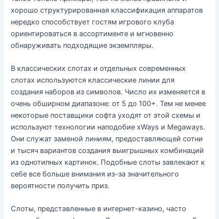
хорошо структурированная классификация аппаратов
нередко способствует гостям игрового клуба
ориентироваться в ассортименте и мгновенно
обнаруживать подходящие экземпляры.
В классических слотах и отдельных современных
слотах используются классические линии для
создания наборов из символов. Число их изменяется в
очень обширном диапазоне: от 5 до 100+. Тем не менее
некоторые поставщики софта уходят от этой схемы и
используют технологии наподобие xWays и Megaways.
Они служат заменой линиям, предоставляющей сотни
и тысяч вариантов создания выигрышных комбинаций
из однотипных картинок. Подобные слоты завлекают к
себе все больше внимания из-за значительного
вероятности получить приз.
Слоты, представленные в интернет-казино, часто