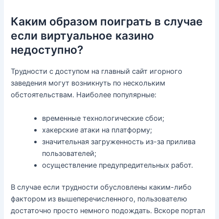
Каким образом поиграть в случае
если виртуальное казино
недоступно?
Трудности с доступом на главный сайт игорного
заведения могут возникнуть по нескольким
обстоятельствам. Наиболее популярные:
временные технологические сбои;
хакерские атаки на платформу;
значительная загруженность из-за прилива
пользователей;
осуществление предупредительных работ.
В случае если трудности обусловлены каким-либо
фактором из вышеперечисленного, пользователю
достаточно просто немного подождать. Вскоре портал