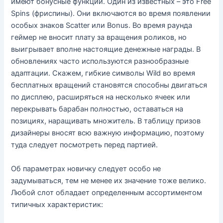
имеют бонусные функции. Один из известных – это Free
Spins (фриспины). Они включаются во время появлении
особых знаков Scatter или Bonus. Во время раунда
геймер не вносит плату за вращения роликов, но
выигрывает вполне настоящие денежные награды. В
обновлениях часто используются разнообразные
адаптации. Скажем, гибкие символы Wild во время
бесплатных вращений становятся способны двигаться
по дисплею, расширяться на несколько ячеек или
перекрывать барабан полностью, оставаться на
позициях, наращивать множитель. В таблицу призов
дизайнеры вносят всю важную информацию, поэтому
туда следует посмотреть перед партией.
Об параметрах новичку следует особо не
задумываться, тем не менее их значение тоже велико.
Любой слот обладает определенным ассортиментом
типичных характеристик: