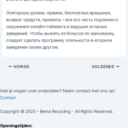
Элитарные уровни, премии, бесплатные вращения,
возврат средств, презенты – все это часть подлинного
окружения онлайн-гейминга и ведущих игорных
заведений. Чтобы выжать из бонусов по максимуму,
следует сделать программу лояльности в игорном
заведении своим другом.
VORIGE
VOLGENDE
Heb je vragen over onderdelen? Neem contact met ons op!
Contact
Copyright © 2025 - Bema Recycling - All Rights Reserved.
Openingstijden: