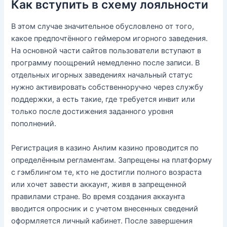
Как вступить в схему лояльности
В этом случае значительное обусловлено от того,
какое предпочтённого геймером игорного заведения.
На основной части сайтов пользователи вступают в
программу поощрений немедленно после записи. В
отдельных игорных заведениях начальный статус
нужно активировать собственноручно через службу
поддержки, а есть такие, где требуется инвит или
только после достижения заданного уровня
пополнений.
Регистрация в казино Анлим казино проводится по
определённым регламентам. Запрещены на платформу
с гэмблингом те, кто не достигли полного возраста
или хочет завести аккаунт, живя в запрещенной
правилами стране. Во время создания аккаунта
вводится опросник и с учетом внесенных сведений
оформляется личный кабинет. После завершения