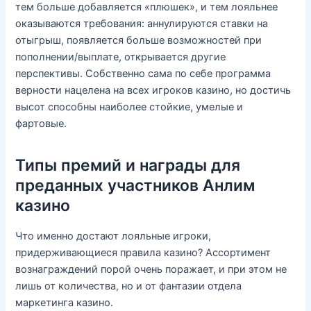
тем больше добавляется «плюшек», и тем лояльнее
оказываются требования: аннулируются ставки на
отыгрыш, появляется больше возможностей при
пополнении/выплате, открывается другие
перспективы. Собственно сама по себе программа
верности нацелена на всех игроков казино, но достичь
высот способны наиболее стойкие, умелые и
фартовые.
Типы премий и награды для
преданных участников Анлим
казино
Что именно достают лояльные игроки,
придерживающиеся правила казино? Ассортимент
вознаграждений порой очень поражает, и при этом не
лишь от количества, но и от фантазии отдела
маркетинга казино.