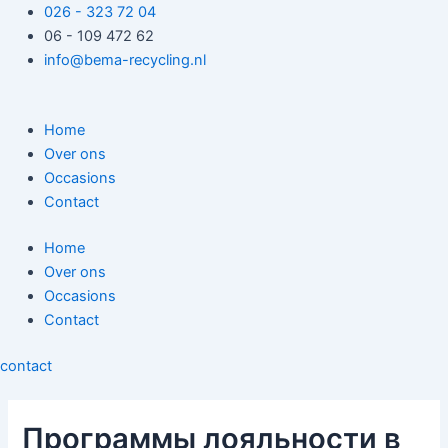
Ga
026 - 323 72 04
naar
06 - 109 472 62
de
info@bema-recycling.nl
inhoud
Home
Over ons
Occasions
Contact
Home
Over ons
Occasions
Contact
contact
Программы лояльности в