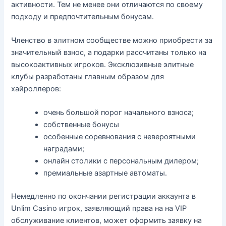
активности. Тем не менее они отличаются по своему
подходу и предпочтительным бонусам.
Членство в элитном сообществе можно приобрести за
значительный взнос, а подарки рассчитаны только на
высокоактивных игроков. Эксклюзивные элитные
клубы разработаны главным образом для
хайроллеров:
очень большой порог начального взноса;
собственные бонусы
особенные соревнования с невероятными
наградами;
онлайн столики с персональным дилером;
премиальные азартные автоматы.
Немедленно по окончании регистрации аккаунта в
Unlim Casino игрок, заявляющий права на на VIP
обслуживание клиентов, может оформить заявку на