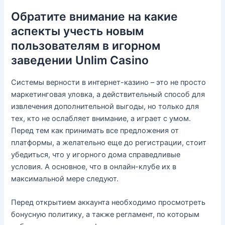
Обратите внимание на какие
аспекты учесть новым
пользователям в игорном
заведении Unlim Casino
Системы верности в интернет-казино – это не просто
маркетинговая уловка, а действительный способ для
извлечения дополнительной выгоды, но только для
тех, кто не ослабляет внимание, а играет с умом.
Перед тем как принимать все предложения от
платформы, а желательно еще до регистрации, стоит
убедиться, что у игорного дома справедливые
условия. А основное, что в онлайн-клубе их в
максимальной мере следуют.
Перед открытием аккаунта необходимо просмотреть
бонусную политику, а также регламент, по которым