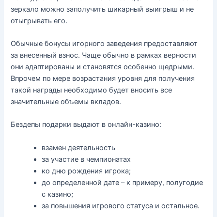
зеркало можно заполучить шикарный выигрыш и не
отыгрывать его.
Обычные бонусы игорного заведения предоставляют
за внесенный взнос. Чаще обычно в рамках верности
они адаптированы и становятся особенно щедрыми.
Впрочем по мере возрастания уровня для получения
такой награды необходимо будет вносить все
значительные объемы вкладов.
Бездепы подарки выдают в онлайн-казино:
взамен деятельность
за участие в чемпионатах
ко дню рождения игрока;
до определенной дате – к примеру, полугодие
с казино;
за повышения игрового статуса и остальное.