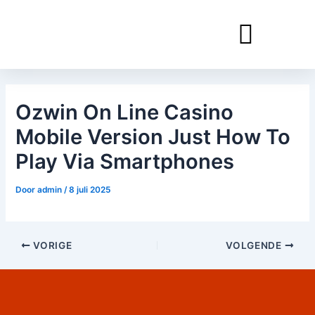
Ga
naar
de
inhoud
Ozwin On Line Casino
Mobile Version Just How To
Play Via Smartphones
Door
admin
/
8 juli 2025
VORIGE
VOLGENDE