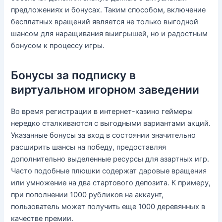
предложениях и бонусах. Таким способом, включение
бесплатных вращений является не только выгодной
шансом для наращивания выигрышей, но и радостным
бонусом к процессу игры.
Бонусы за подписку в
виртуальном игорном заведении
Во время регистрации в интернет-казино геймеры
нередко сталкиваются с выгодными вариантами акций.
Указанные бонусы за вход в состоянии значительно
расширить шансы на победу, предоставляя
дополнительно выделенные ресурсы для азартных игр.
Часто подобные плюшки содержат даровые вращения
или умножение на два стартового депозита. К примеру,
при пополнении 1000 рубликов на аккаунт,
пользователь может получить еще 1000 деревянных в
качестве премии.