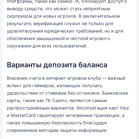
платформы, такие как казино 7К, блокируют доступ к
выводу средств, что может стать неприятным
сюрпризом для новых игроков. В заключительном
результате, верификация служит не только для
удовлетворения юридических требований, но и для
обеспечения защищенной и честной игрового
окружения для всех пользователей.
Варианты депозита баланса
Внесение счета в интернет игровом клубе — важный
аспект для геймеров, желающих получать
удовольствие от ставками без остановок. Банковские
карты, такие как 7K Casino, являются самым
распространённым вариантов. Эксплуатация карт Visa
и MasterCard гарантирует мгновенные транзакции, а
также повышенную безопасность благодаря
современным методам защиты информации.