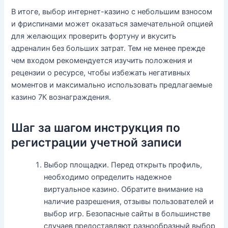
В итоге, выбор интернет-казино с небольшим взносом
и фриспинами может оказаться замечательной опцией
для желающих проверить фортуну и вкусить
адреналин без больших затрат. Тем не менее прежде
чем входом рекомендуется изучить положения и
рецензии о ресурсе, чтобы избежать негативных
моментов и максимально использовать предлагаемые
казино 7К вознаграждения.
Шаг за шагом инструкция по
регистрации учетной записи
Выбор площадки. Перед открыть профиль,
необходимо определить надежное
виртуальное казино. Обратите внимание на
наличие разрешения, отзывы пользователей и
выбор игр. Безопасные сайты в большинстве
случаев предоставляют разнообразный выбор