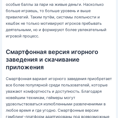
особые баллы за пари на живые деньги. Насколько
больше играешь, то больше уровень и выше
привилегий. Таким путём, системы лояльности и
кешбэк не только мотивируют игроков пребывать
деятельными, но и формируют более увлекательный
игровой процесс.
Смартфонная версия игорного
заведения и скачивание
приложения
Смартфонная вариант игорного заведения приобретает
все более популярной среди пользователей, которые
уважают комфортность и доступность. Благодаря
новейшим техникам, геймеры могут
удовольствоваться излюбленными развлечениями в
любое время и где угодно. Смартфонные версии
гэмблинг-платформ адаптированы под всевозможные