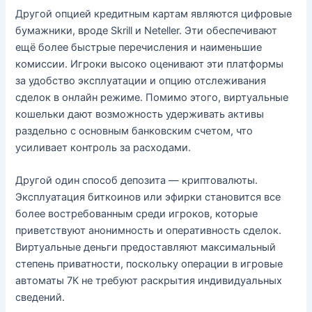
Другой опцией кредитным картам являются цифровые
бумажники, вроде Skrill и Neteller. Эти обеспечивают
ещё более быстрые перечисления и наименьшие
комиссии. Игроки высоко оценивают эти платформы
за удобство эксплуатации и опцию отслеживания
сделок в онлайн режиме. Помимо этого, виртуальные
кошельки дают возможность удерживать активы
раздельно с основным банковским счетом, что
усиливает контроль за расходами.
Другой один способ депозита — криптовалюты.
Эксплуатация биткоинов или эфирки становится все
более востребованным среди игроков, которые
приветствуют анонимность и оперативность сделок.
Виртуальные деньги предоставляют максимальный
степень приватности, поскольку операции в игровые
автоматы 7К не требуют раскрытия индивидуальных
сведений.