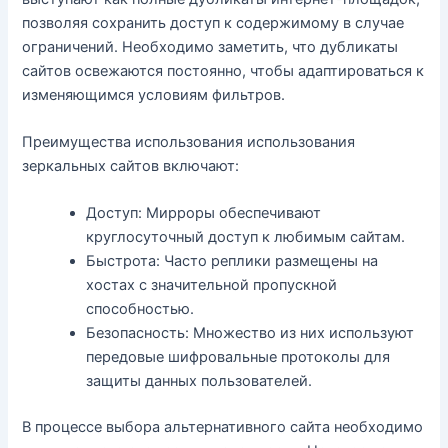
позволяя сохранить доступ к содержимому в случае
ограничений. Необходимо заметить, что дубликаты
сайтов освежаются постоянно, чтобы адаптироваться к
изменяющимся условиям фильтров.
Преимущества использования использования
зеркальных сайтов включают:
Доступ: Мирроры обеспечивают
круглосуточный доступ к любимым сайтам.
Быстрота: Часто реплики размещены на
хостах с значительной пропускной
способностью.
Безопасность: Множество из них используют
передовые шифровальные протоколы для
защиты данных пользователей.
В процессе выбора альтернативного сайта необходимо