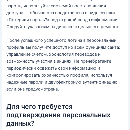
пароль, используйте системой восстановления
доступа — обычно она представлена в виде ссылки
«Потеряли пароль?» под строкой ввода информации.
Следуйте указаниям на дисплее с целью его ремонта.
После успешного успешного логина в персональный
профиль вы получите доступ ко всем функциям сайта:
управление счетом, хронология переводов и
возможность участия в акциях. Не пренебрегайте
периодически освежать свои информацию и
контролировать охранностью профиля, используя
надежные пароли и двухфакторную аутентификацию,
если она предусмотрена.
Для чего требуется
подтверждение персональных
данных?