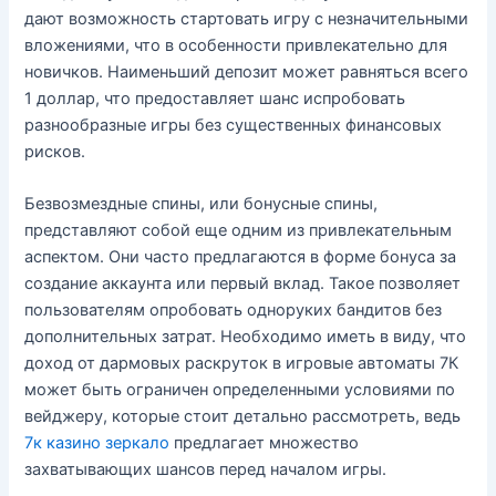
дают возможность стартовать игру с незначительными
вложениями, что в особенности привлекательно для
новичков. Наименьший депозит может равняться всего
1 доллар, что предоставляет шанс испробовать
разнообразные игры без существенных финансовых
рисков.
Безвозмездные спины, или бонусные спины,
представляют собой еще одним из привлекательным
аспектом. Они часто предлагаются в форме бонуса за
создание аккаунта или первый вклад. Такое позволяет
пользователям опробовать одноруких бандитов без
дополнительных затрат. Необходимо иметь в виду, что
доход от дармовых раскруток в игровые автоматы 7К
может быть ограничен определенными условиями по
вейджеру, которые стоит детально рассмотреть, ведь
7к казино зеркало
предлагает множество
захватывающих шансов перед началом игры.