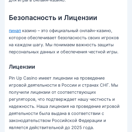
Безопасность и Лицензии
пинап
казино – это официальный онлайн-казино,
которое обеспечивает безопасность своих игроков
на каждом шагу. Мы понимаем важность защиты
персональных данных и обеспечения честной игры.
Лицензии
Pin Up Casino имеет лицензии на проведение
игровой деятельности в России и странах СНГ. Мы
получили лицензии от соответствующих
регуляторов, что подтверждает нашу честность и
надежность. Наша лицензия на проведение игровой
деятельности была выдана в соответствии с
законодательством Российской Федерации и
является действительной до 2025 года.