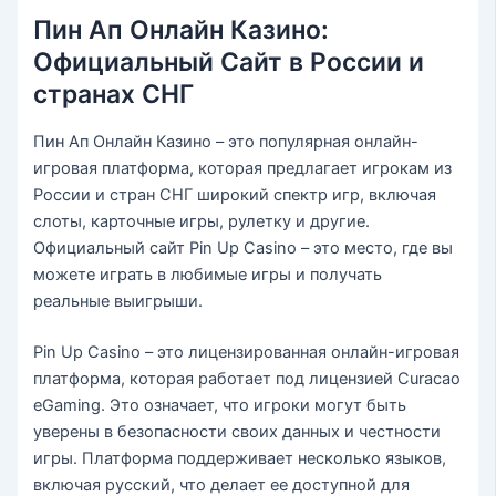
Пин Ап Онлайн Казино:
Официальный Сайт в России и
странах СНГ
Пин Ап Онлайн Казино – это популярная онлайн-
игровая платформа, которая предлагает игрокам из
России и стран СНГ широкий спектр игр, включая
слоты, карточные игры, рулетку и другие.
Официальный сайт Pin Up Casino – это место, где вы
можете играть в любимые игры и получать
реальные выигрыши.
Pin Up Casino – это лицензированная онлайн-игровая
платформа, которая работает под лицензией Curacao
eGaming. Это означает, что игроки могут быть
уверены в безопасности своих данных и честности
игры. Платформа поддерживает несколько языков,
включая русский, что делает ее доступной для