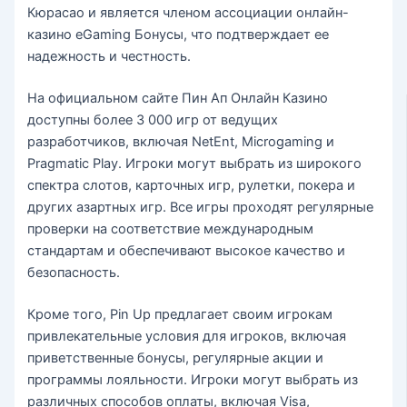
Кюрасао и является членом ассоциации онлайн-
казино eGaming Бонусы, что подтверждает ее
надежность и честность.
На официальном сайте Пин Ап Онлайн Казино
доступны более 3 000 игр от ведущих
разработчиков, включая NetEnt, Microgaming и
Pragmatic Play. Игроки могут выбрать из широкого
спектра слотов, карточных игр, рулетки, покера и
других азартных игр. Все игры проходят регулярные
проверки на соответствие международным
стандартам и обеспечивают высокое качество и
безопасность.
Кроме того, Pin Up предлагает своим игрокам
привлекательные условия для игроков, включая
приветственные бонусы, регулярные акции и
программы лояльности. Игроки могут выбрать из
различных способов оплаты, включая Visa,