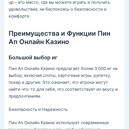
up – это место, где вы можете играть и получать
удовольствие, не беспокоясь о безопасности и
комфорте.
Преимущества и Функции Пин
Ап Онлайн Казино
Большой выбор иг
Пин Ап Онлайн Казино предлагает более 3 000 иг на
выбор, включая слоты, карточные игры, рулетку,
покер и другие. Это означает, что игроки могут
найти что-то для себя, что соответствует их вкусу и
предпочтениям.
Безопасность и Надежность
Пин Ап Онлайн Казино использует современные