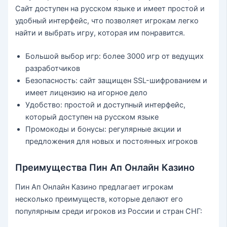
Сайт доступен на русском языке и имеет простой и
удобный интерфейс, что позволяет игрокам легко
найти и выбрать игру, которая им понравится.
Большой выбор игр: более 3000 игр от ведущих
разработчиков
Безопасность: сайт защищен SSL-шифрованием и
имеет лицензию на игорное дело
Удобство: простой и доступный интерфейс,
который доступен на русском языке
Промокоды и бонусы: регулярные акции и
предложения для новых и постоянных игроков
Преимущества Пин Ап Онлайн Казино
Пин Ап Онлайн Казино предлагает игрокам
несколько преимуществ, которые делают его
популярным среди игроков из России и стран СНГ: