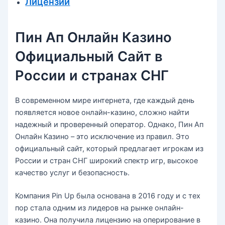
Лицензии
Пин Ап Онлайн Казино
Официальный Сайт в
России и странах СНГ
В современном мире интернета, где каждый день
появляется новое онлайн-казино, сложно найти
надежный и проверенный оператор. Однако, Пин Ап
Онлайн Казино – это исключение из правил. Это
официальный сайт, который предлагает игрокам из
России и стран СНГ широкий спектр игр, высокое
качество услуг и безопасность.
Компания Pin Up была основана в 2016 году и с тех
пор стала одним из лидеров на рынке онлайн-
казино. Она получила лицензию на оперирование в