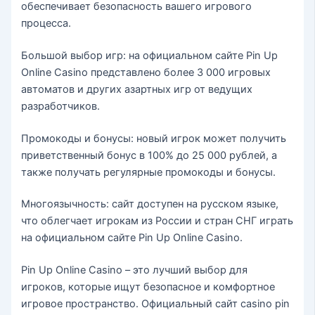
обеспечивает безопасность вашего игрового
процесса.
Большой выбор игр: на официальном сайте Pin Up
Online Casino представлено более 3 000 игровых
автоматов и других азартных игр от ведущих
разработчиков.
Промокоды и бонусы: новый игрок может получить
приветственный бонус в 100% до 25 000 рублей, а
также получать регулярные промокоды и бонусы.
Многоязычность: сайт доступен на русском языке,
что облегчает игрокам из России и стран СНГ играть
на официальном сайте Pin Up Online Casino.
Pin Up Online Casino – это лучший выбор для
игроков, которые ищут безопасное и комфортное
игровое пространство. Официальный сайт casino pin