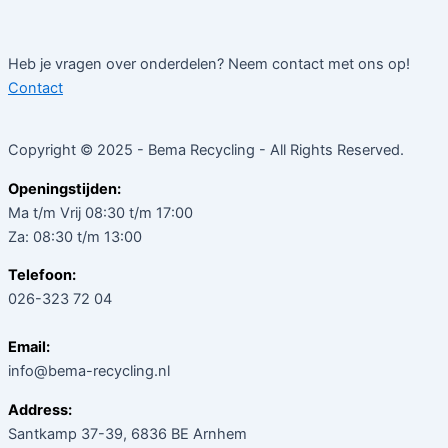
Heb je vragen over onderdelen? Neem contact met ons op!
Contact
Copyright © 2025 - Bema Recycling - All Rights Reserved.
Openingstijden:
Ma t/m Vrij 08:30 t/m 17:00
Za: 08:30 t/m 13:00
Telefoon:
026-323 72 04
Email:
info@bema-recycling.nl
Address:
Santkamp 37-39, 6836 BE Arnhem