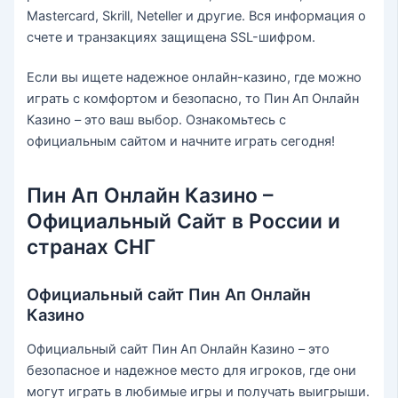
Mastercard, Skrill, Neteller и другие. Вся информация о
счете и транзакциях защищена SSL-шифром.
Если вы ищете надежное онлайн-казино, где можно
играть с комфортом и безопасно, то Пин Ап Онлайн
Казино – это ваш выбор. Ознакомьтесь с
официальным сайтом и начните играть сегодня!
Пин Ап Онлайн Казино –
Официальный Сайт в России и
странах СНГ
Официальный сайт Пин Ап Онлайн
Казино
Официальный сайт Пин Ап Онлайн Казино – это
безопасное и надежное место для игроков, где они
могут играть в любимые игры и получать выигрыши.