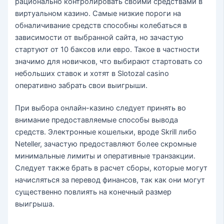
рационально контролировать своими средствами в
виртуальном казино. Самые низкие пороги на
обналичивание средств способны колебаться в
зависимости от выбранной сайта, но зачастую
стартуют от 10 баксов или евро. Такое в частности
значимо для новичков, что выбирают стартовать со
небольших ставок и хотят в Slotozal casino
оперативно забрать свои выигрыши.
При выбора онлайн-казино следует принять во
внимание предоставляемые способы вывода
средств. Электронные кошельки, вроде Skrill либо
Neteller, зачастую предоставляют более скромные
минимальные лимиты и оперативные транзакции.
Следует также брать в расчет сборы, которые могут
начисляться за перевод финансов, так как они могут
существенно повлиять на конечный размер
выигрыша.