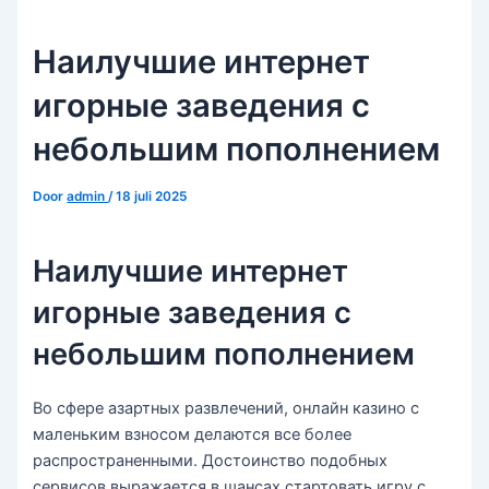
Наилучшие интернет
игорные заведения с
небольшим пополнением
Door
admin
/
18 juli 2025
Наилучшие интернет
игорные заведения с
небольшим пополнением
Во сфере азартных развлечений, онлайн казино с
маленьким взносом делаются все более
распространенными. Достоинство подобных
сервисов выражается в шансах стартовать игру с