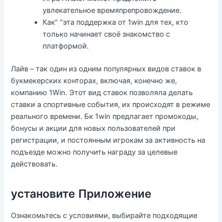
увлекательное времяпрепровождение.
Как” “эта поддержка от 1win для тех, кто
только начинает своё знакомство с
платформой.
Лайв – так один из одним популярных видов ставок в
букмекерских конторах, включая, конечно же,
компанию 1Win. Этот вид ставок позволяла делать
ставки а спортивные события, их происходят в режиме
реального времени. Бк 1win предлагает промокоды,
бонусы и акции для новых пользователей при
регистрации, и постоянным игрокам за активность на
подъезде можно получить награду за целевые
действовать.
установите Приложение
Ознакомьтесь с условиями, выбирайте подходящие