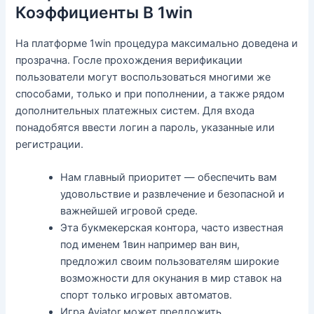
Коэффициенты В 1win
На платформе 1win процедура максимально доведена и
прозрачна. Госле прохождения верификации
пользователи могут воспользоваться многими же
способами, только и при пополнении, а также рядом
дополнительных платежных систем. Для входа
понадобятся ввести логин а пароль, указанные или
регистрации.
Нам главный приоритет — обеспечить вам
удовольствие и развлечение и безопасной и
важнейшей игровой среде.
Эта букмекерская контора, часто известная
под именем 1вин например ван вин,
предложил своим пользователям широкие
возможности для окунания в мир ставок на
спорт только игровых автоматов.
Игра Aviator может предложить