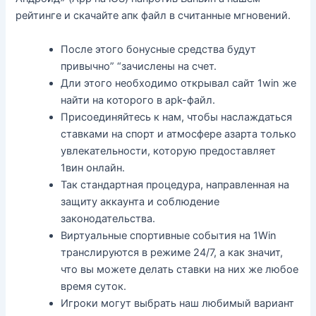
рейтинге и скачайте апк файл в считанные мгновений.
После этого бонусные средства будут
привычно” “зачислены на счет.
Дли этого необходимо открывал сайт 1win же
найти на которого в apk-файл.
Присоединяйтесь к нам, чтобы наслаждаться
ставками на спорт и атмосфере азарта только
увлекательности, которую предоставляет
1вин онлайн.
Так стандартная процедура, направленная на
защиту аккаунта и соблюдение
законодательства.
Виртуальные спортивные события на 1Win
транслируются в режиме 24/7, а как значит,
что вы можете делать ставки на них же любое
время суток.
Игроки могут выбрать наш любимый вариант