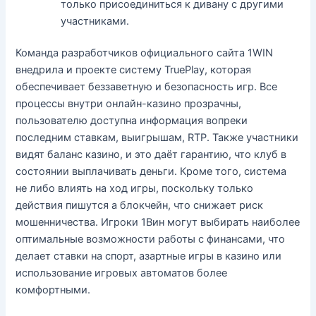
только присоединиться к дивану с другими
участниками.
Команда разработчиков официального сайта 1WIN
внедрила и проекте систему TruePlay, которая
обеспечивает беззаветную и безопасность игр. Все
процессы внутри онлайн-казино прозрачны,
пользователю доступна информация вопреки
последним ставкам, выигрышам, RTP. Также участники
видят баланс казино, и это даёт гарантию, что клуб в
состоянии выплачивать деньги. Кроме того, система
не либо влиять на ход игры, поскольку только
действия пишутся а блокчейн, что снижает риск
мошенничества. Игроки 1Вин могут выбирать наиболее
оптимальные возможности работы с финансами, что
делает ставки на спорт, азартные игры в казино или
использование игровых автоматов более
комфортными.