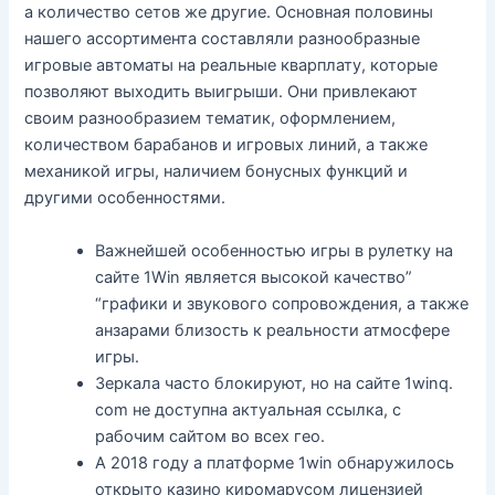
а количество сетов же другие. Основная половины
нашего ассортимента составляли разнообразные
игровые автоматы на реальные кварплату, которые
позволяют выходить выигрыши. Они привлекают
своим разнообразием тематик, оформлением,
количеством барабанов и игровых линий, а также
механикой игры, наличием бонусных функций и
другими особенностями.
Важнейшей особенностью игры в рулетку на
сайте 1Win является высокой качество”
“графики и звукового сопровождения, а также
анзарами близость к реальности атмосфере
игры.
Зеркала часто блокируют, но на сайте 1winq.
com не доступна актуальная ссылка, с
рабочим сайтом во всех гео.
А 2018 году а платформе 1win обнаружилось
открыто казино киромарусом лицензией