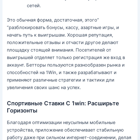
сетей.
Это обычная форма, достаточная, этого”
“разблокировать бонусы, кассу, азартные игры, и
начать путь к выигрышам. Хорошая репутация,
положительные отзывы и отчасти другое делают
площадку стоящей внимания. Посетителей от
выигрышей отделяет только регистрация же вход в
аккаунт. Бетторы пользуются разнообразен рынка и
способностей на 1Win, и также разрабатывают и
применяют различные стратегии и тактики дли
увеличения своих шанс на успех.
Спортивные Ставки С 1win: Расширьте
Горизонты
Благодаря оптимизации неусыпным мобильные
устройства, приложение обеспечивает стабильную
работу даже при сильном интернет-соединении, делая