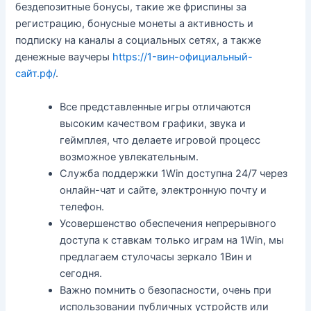
бездепозитные бонусы, такие же фриспины за
регистрацию, бонусные монеты а активность и
подписку на каналы а социальных сетях, а также
денежные ваучеры
https://1-вин-официальный-
сайт.рф/
.
Все представленные игры отличаются
высоким качеством графики, звука и
геймплея, что делаете игровой процесс
возможное увлекательным.
Служба поддержки 1Win доступна 24/7 через
онлайн-чат и сайте, электронную почту и
телефон.
Усовершенство обеспечения непрерывного
доступа к ставкам только играм на 1Win, мы
предлагаем стулочасы зеркало 1Вин и
сегодня.
Важно помнить о безопасности, очень при
использовании публичных устройств или