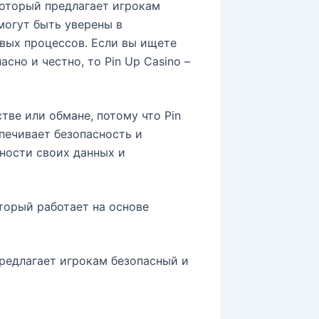
 который предлагает игрокам
могут быть уверены в
вых процессов. Если вы ищете
сно и честно, то Pin Up Casino –
тве или обмане, потому что Pin
печивает безопасность и
сности своих данных и
оторый работает на основе
предлагает игрокам безопасный и