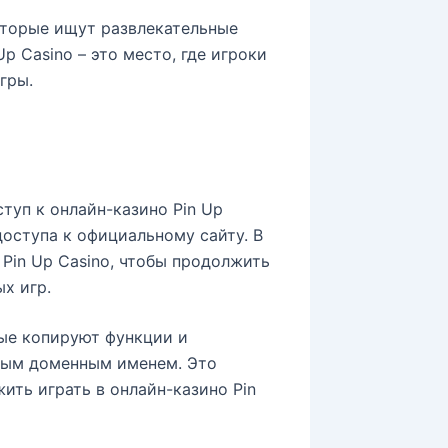
которые ищут развлекательные
p Casino – это место, где игроки
гры.
туп к онлайн-казино Pin Up
доступа к официальному сайту. В
 Pin Up Casino, чтобы продолжить
х игр.
рые копируют функции и
ным доменным именем. Это
ить играть в онлайн-казино Pin