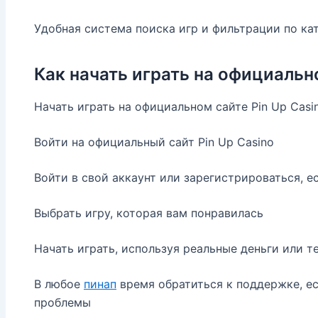
Удобная система поиска игр и фильтрации по ка
Как начать играть на официально
Начать играть на официальном сайте Pin Up Ca
Войти на официальный сайт Pin Up Casino
Войти в свой аккаунт или зарегистрироваться, е
Выбрать игру, которая вам понравилась
Начать играть, используя реальные деньги или т
В любое
пинап
время обратиться к поддержке, ес
проблемы