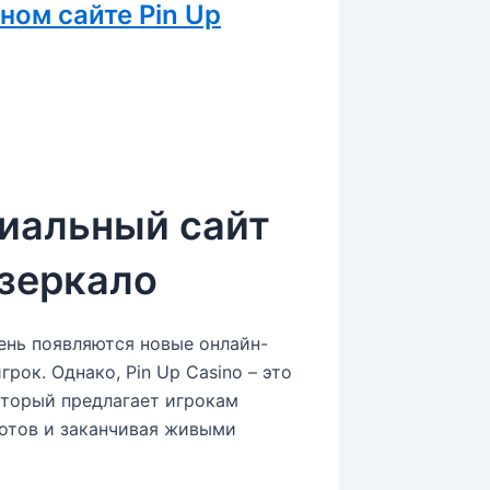
ном сайте Pin Up
циальный сайт
 зеркало
ень появляются новые онлайн-
рок. Однако, Pin Up Casino – это
оторый предлагает игрокам
лотов и заканчивая живыми