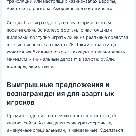
трансляции или настоящих казино-залах Европы,
Азиатского региона, Американского континента.
Секция Live-игр недоступен неавторизованным
посетителям. Во колесо фортуны с настоящими
дилерами доступно играть лишь на реальные средства
в казино игровые автоматы 7К. Таким образом для
участия необходимо открыть аккаунт и депонировать
минимум минимальный депозит в валюте: рубли,
доллары, евро, тенге.
Выигрышные предложения и
вознаграждения для азартных
игроков
Премии – одно из важнейших достоинств каждой
казино-сайта. Акции делятся на краткосрочные,
именуемые специальными, и неизменные. Сделаться