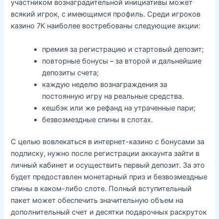
участником вознаградительной инициативы может
всякий игрок, с имеющимся профиль. Среди игроков
казино 7К наиболее востребованы следующие акции:
премия за регистрацию и стартовый депозит;
повторные бонусы – за второй и дальнейшие
депозиты счета;
каждую неделю вознаграждения за
постоянную игру на реальные средства.
кешбэк или же рефанд на утраченные пари;
безвозмездные спины в слотах.
С целью вовлекаться в интернет-казино с бонусами за
подписку, нужно после регистрации аккаунта зайти в
личный кабинет и осуществить первый депозит. За это
будет предоставлен монетарный приз и безвозмездные
спины в каком-либо слоте. Полный вступительный
пакет может обеспечить значительную объем на
дополнительный счет и десятки подарочных раскруток