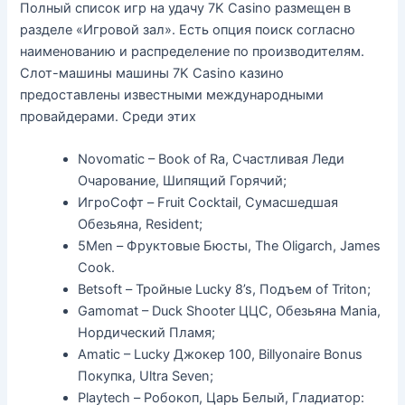
Полный список игр на удачу 7K Casino размещен в
разделе «Игровой зал». Есть опция поиск согласно
наименованию и распределение по производителям.
Слот-машины машины 7K Casino казино
предоставлены известными международными
провайдерами. Среди этих
Novomatic – Book of Ra, Счастливая Леди
Очарование, Шипящий Горячий;
ИгроСофт – Fruit Cocktail, Сумасшедшая
Обезьяна, Resident;
5Men – Фруктовые Бюсты, The Oligarch, James
Cook.
Betsoft – Тройные Lucky 8’s, Подъем of Triton;
Gamomat – Duck Shooter ЦЦС, Обезьяна Mania,
Нордический Пламя;
Amatic – Lucky Джокер 100, Billyonaire Bonus
Покупка, Ultra Seven;
Playtech – Робокоп, Царь Белый, Гладиатор: