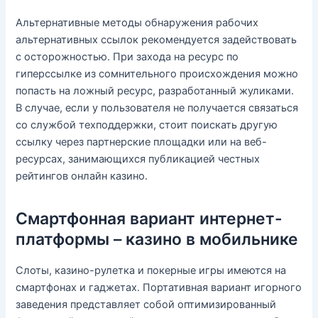
Альтернативные методы обнаружения рабочих
альтернативных ссылок рекомендуется задействовать
с осторожностью. При захода на ресурс по
гиперссылке из сомнительного происхождения можно
попасть на ложный ресурс, разработанный жуликами.
В случае, если у пользователя не получается связаться
со службой техподдержки, стоит поискать другую
ссылку через партнерские площадки или на веб-
ресурсах, занимающихся публикацией честных
рейтингов онлайн казино.
Смартфонная вариант интернет-
платформы – казино в мобильнике
Слоты, казино-рулетка и покерные игры имеются на
смартфонах и гаджетах. Портативная вариант игорного
заведения представляет собой оптимизированный