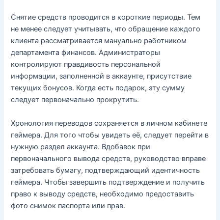
Снятие средств проводится в короткие периоды. Тем
не менее следует учитывать, что обращение каждого
клиента рассматривается мануально работником
департамента финансов. Администраторы
контролируют правдивость персональной
информации, заполненной в аккаунте, присутствие
текущих бонусов. Когда есть подарок, эту сумму
следует первоначально прокрутить.
Хронология переводов сохраняется в личном кабинете
геймера. Для того чтобы увидеть её, следует перейти в
нужную раздел аккаунта. Вдобавок при
первоначального вывода средств, руководство вправе
затребовать бумагу, подтверждающий идентичность
геймера. Чтобы завершить подтверждение и получить
право к выводу средств, необходимо предоставить
фото снимок паспорта или прав.