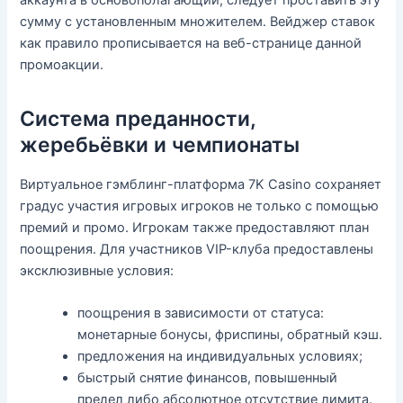
сумму с установленным множителем. Вейджер ставок
как правило прописывается на веб-странице данной
промоакции.
Система преданности,
жеребьёвки и чемпионаты
Виртуальное гэмблинг-платформа 7K Casino сохраняет
градус участия игровых игроков не только с помощью
премий и промо. Игрокам также предоставляют план
поощрения. Для участников VIP-клуба предоставлены
эксклюзивные условия:
поощрения в зависимости от статуса:
монетарные бонусы, фриспины, обратный кэш.
предложения на индивидуальных условиях;
быстрый снятие финансов, повышенный
предел либо абсолютное отсутствие лимита.