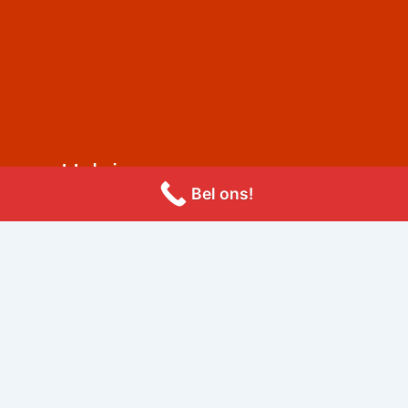
Heb je vragen over
Bel ons!
onderdelen? Neem
contact met ons op!
Contact