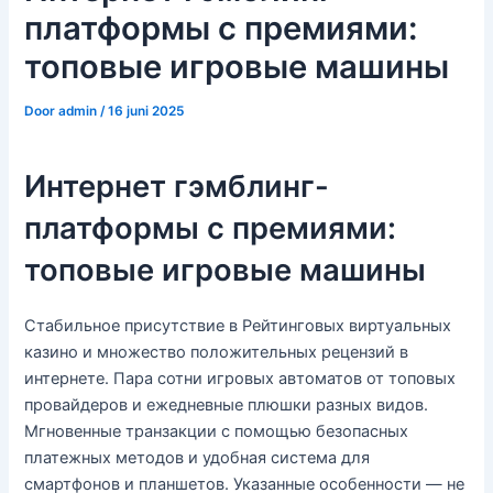
платформы с премиями:
топовые игровые машины
Door
admin
/
16 juni 2025
Интернет гэмблинг-
платформы с премиями:
топовые игровые машины
Стабильное присутствие в Рейтинговых виртуальных
казино и множество положительных рецензий в
интернете. Пара сотни игровых автоматов от топовых
провайдеров и ежедневные плюшки разных видов.
Мгновенные транзакции с помощью безопасных
платежных методов и удобная система для
смартфонов и планшетов. Указанные особенности — не