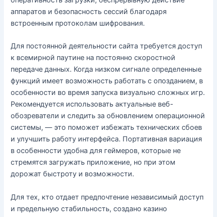
оперативность загрузки, беспрерывную действие
аппаратов и безопасность сессий благодаря
встроенным протоколам шифрования.
Для постоянной деятельности сайта требуется доступ
к всемирной паутине на постоянно скоростной
передаче данных. Когда низком сигнале определенные
функций имеет возможность работать с опозданием, в
особенности во время запуска визуально сложных игр.
Рекомендуется использовать актуальные веб-
обозреватели и следить за обновлением операционной
системы, — это поможет избежать технических сбоев
и улучшить работу интерфейса. Портативная вариация
в особенности удобна для геймеров, которые не
стремятся загружать приложение, но при этом
дорожат быстроту и возможности.
Для тех, кто отдает предпочтение независимый доступ
и предельную стабильность, создано казино