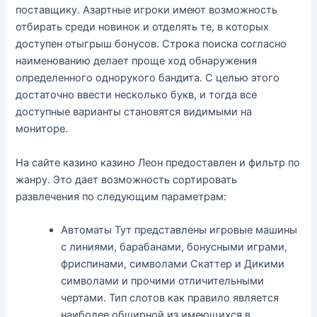
поставщику. Азартные игроки имеют возможность
отбирать среди новинок и отделять те, в которых
доступен отыгрыш бонусов. Строка поиска согласно
наименованию делает проще ход обнаружения
определенного однорукого бандита. С целью этого
достаточно ввести несколько букв, и тогда все
доступные варианты становятся видимыми на
мониторе.
На сайте казино казино Леон предоставлен и фильтр по
жанру. Это дает возможность сортировать
развлечения по следующим параметрам:
Автоматы Тут представлены игровые машины
с линиями, барабанами, бонусными играми,
фриспинами, символами Скаттер и Дикими
символами и прочими отличительными
чертами. Тип слотов как правило является
наиболее обширной из имеющихся в