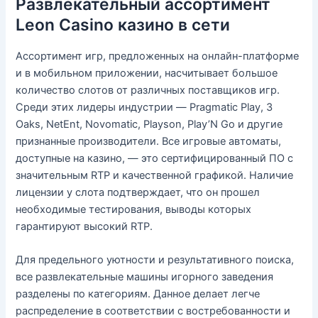
Развлекательный ассортимент
Leon Casino казино в сети
Ассортимент игр, предложенных на онлайн-платформе
и в мобильном приложении, насчитывает большое
количество слотов от различных поставщиков игр.
Среди этих лидеры индустрии — Pragmatic Play, 3
Oaks, NetEnt, Novomatic, Playson, Play’N Go и другие
признанные производители. Все игровые автоматы,
доступные на казино, — это сертифицированный ПО с
значительным RTP и качественной графикой. Наличие
лицензии у слота подтверждает, что он прошел
необходимые тестирования, выводы которых
гарантируют высокий RTP.
Для предельного уютности и результативного поиска,
все развлекательные машины игорного заведения
разделены по категориям. Данное делает легче
распределение в соответствии с востребованности и