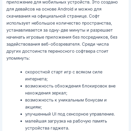
приложение для мобильных устройств. Это создано
для девайсов на основе Android и можно для
скачивания на официальной странице. Софт
использует небольшое количество пространства,
устанавливается за одну-две минуты и разрешает
начинать игровые приложения без посредников, без
задействования веб-обозревателя. Среди числа
других достоинств переносного софтвера стоит
упомянуть:
скоростной старт игр с всяком силе
интернета;
возможность обхождения блокировок вне
нахождения зеркал;
возможность к уникальным бонусам и
акциям;
улучшенный UI под сенсорное управление.
малейшая загрузка на рабочую память
устройства гаджета.