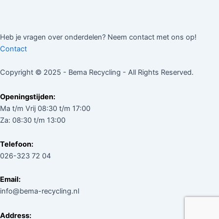
Heb je vragen over onderdelen? Neem contact met ons op!
Contact
Copyright © 2025 - Bema Recycling - All Rights Reserved.
Openingstijden:
Ma t/m Vrij 08:30 t/m 17:00
Za: 08:30 t/m 13:00
Telefoon:
026-323 72 04
Email:
info@bema-recycling.nl
Address: