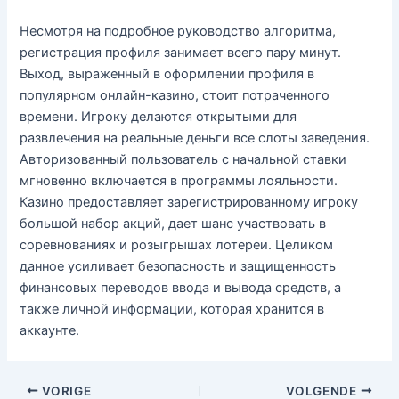
Несмотря на подробное руководство алгоритма,
регистрация профиля занимает всего пару минут.
Выход, выраженный в оформлении профиля в
популярном онлайн-казино, стоит потраченного
времени. Игроку делаются открытыми для
развлечения на реальные деньги все слоты заведения.
Авторизованный пользователь с начальной ставки
мгновенно включается в программы лояльности.
Казино предоставляет зарегистрированному игроку
большой набор акций, дает шанс участвовать в
соревнованиях и розыгрышах лотереи. Целиком
данное усиливает безопасность и защищенность
финансовых переводов ввода и вывода средств, а
также личной информации, которая хранится в
аккаунте.
VORIGE
VOLGENDE