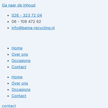
Ga naar de inhoud
026 - 323 72 04
06 - 109 472 62
info@bema-recycling.nl
Home
Over ons
Occasions
Contact
Home
Over ons
Occasions
Contact
contact