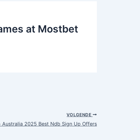
Games at Mostbet
VOLGENDE
Australia 2025 Best Ndb Sign Up Offers