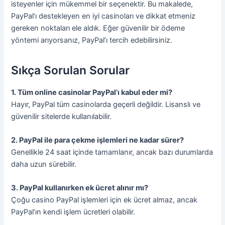
isteyenler için mükemmel bir seçenektir. Bu makalede,
PayPal’ı destekleyen en iyi casinoları ve dikkat etmeniz
gereken noktaları ele aldık. Eğer güvenilir bir ödeme
yöntemi arıyorsanız, PayPal’ı tercih edebilirsiniz.
Sıkça Sorulan Sorular
1. Tüm online casinolar PayPal’ı kabul eder mi?
Hayır, PayPal tüm casinolarda geçerli değildir. Lisanslı ve
güvenilir sitelerde kullanılabilir.
2. PayPal ile para çekme işlemleri ne kadar sürer?
Genellikle 24 saat içinde tamamlanır, ancak bazı durumlarda
daha uzun sürebilir.
3. PayPal kullanırken ek ücret alınır mı?
Çoğu casino PayPal işlemleri için ek ücret almaz, ancak
PayPal’ın kendi işlem ücretleri olabilir.