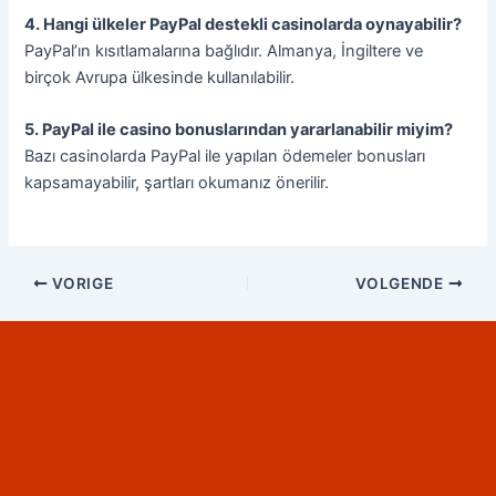
4. Hangi ülkeler PayPal destekli casinolarda oynayabilir?
PayPal’ın kısıtlamalarına bağlıdır. Almanya, İngiltere ve
birçok Avrupa ülkesinde kullanılabilir.
5. PayPal ile casino bonuslarından yararlanabilir miyim?
Bazı casinolarda PayPal ile yapılan ödemeler bonusları
kapsamayabilir, şartları okumanız önerilir.
VORIGE
VOLGENDE