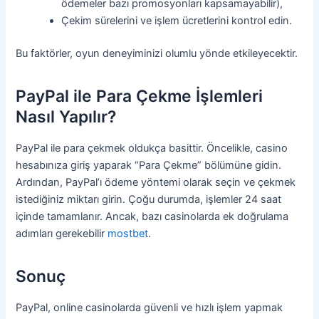
ödemeler bazı promosyonları kapsamayabilir),
Çekim sürelerini ve işlem ücretlerini kontrol edin.
Bu faktörler, oyun deneyiminizi olumlu yönde etkileyecektir.
PayPal ile Para Çekme İşlemleri
Nasıl Yapılır?
PayPal ile para çekmek oldukça basittir. Öncelikle, casino
hesabınıza giriş yaparak “Para Çekme” bölümüne gidin.
Ardından, PayPal’ı ödeme yöntemi olarak seçin ve çekmek
istediğiniz miktarı girin. Çoğu durumda, işlemler 24 saat
içinde tamamlanır. Ancak, bazı casinolarda ek doğrulama
adımları gerekebilir
mostbet
.
Sonuç
PayPal, online casinolarda güvenli ve hızlı işlem yapmak