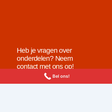
Heb je vragen over
onderdelen? Neem
contact met ons op!
Bel ons!
Contact