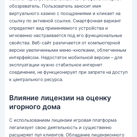
обозреватель. Пользователь заносит имя
виртуального казино с поощрениями и кликает на
ссылку по активной ссылке. Смартфонная вариант
определяет вид применяемого устройства и
мгновенно настраивается под его функциональные
свойства. Веб-сайт различается от компьютерной
версии увеличенными меню-кнопками, облегченным
интерфейсом. Недостаток мобильной версии – для
эксплуатации нужно стабильное интернет
соединение, не функционирует при запрете на доступ
к центрального ресурса.
Влияние лицензии на оценку
игорного дома
С использованием лицензии игровая платформа
легализует свою деятельность и существенно
расширяет пул клиентов. Обладание лицензионного