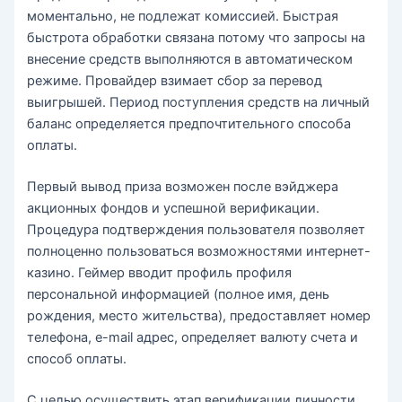
моментально, не подлежат комиссией. Быстрая
быстрота обработки связана потому что запросы на
внесение средств выполняются в автоматическом
режиме. Провайдер взимает сбор за перевод
выигрышей. Период поступления средств на личный
баланс определяется предпочтительного способа
оплаты.
Первый вывод приза возможен после вэйджера
акционных фондов и успешной верификации.
Процедура подтверждения пользователя позволяет
полноценно пользоваться возможностями интернет-
казино. Геймер вводит профиль профиля
персональной информацией (полное имя, день
рождения, место жительства), предоставляет номер
телефона, e-mail адрес, определяет валюту счета и
способ оплаты.
С целью осуществить этап верификации личности,