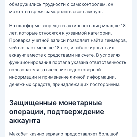
обнаружились трудности с самоконтролем, он
может на время заморозить свою аккаунт.
На платформе запрещена активность лиц младше 18
лет, которые относятся к уязвимой категории.
Проверка учетной записи позволяет найти геймеров,
чей возраст меньше 18 лет, и заблокировать их
аккаунт вместе с средствами на счете. В условиях
функционирования портала указана ответственность
пользователя за внесение недостоверной
информации и применение личной информации,
денежных средств, принадлежащих посторонним.
Защищенные монетарные
операции, подтверждение
аккаунта
Максбет казино зеркало предоставляет большой