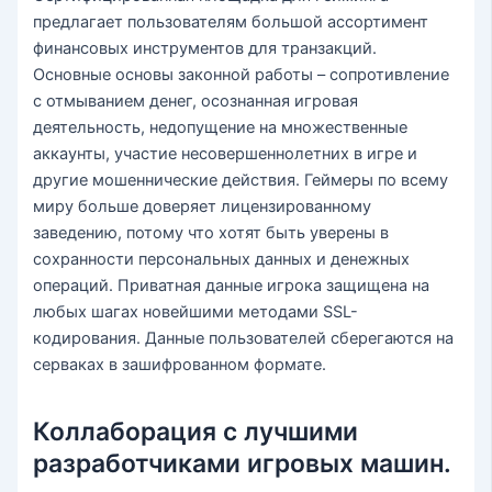
предлагает пользователям большой ассортимент
финансовых инструментов для транзакций.
Основные основы законной работы – сопротивление
с отмыванием денег, осознанная игровая
деятельность, недопущение на множественные
аккаунты, участие несовершеннолетних в игре и
другие мошеннические действия. Геймеры по всему
миру больше доверяет лицензированному
заведению, потому что хотят быть уверены в
сохранности персональных данных и денежных
операций. Приватная данные игрока защищена на
любых шагах новейшими методами SSL-
кодирования. Данные пользователей сберегаются на
серваках в зашифрованном формате.
Коллаборация с лучшими
разработчиками игровых машин.