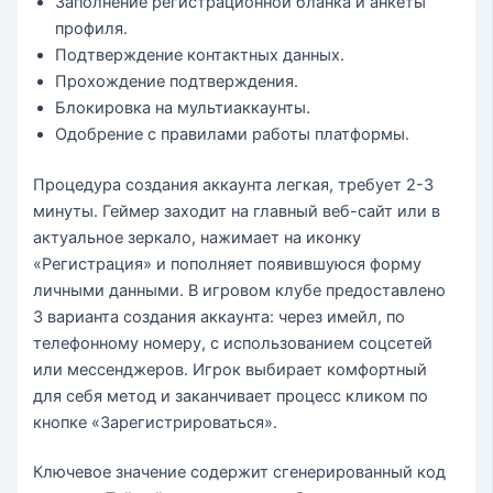
Заполнение регистрационной бланка и анкеты
профиля.
Подтверждение контактных данных.
Прохождение подтверждения.
Блокировка на мультиаккаунты.
Одобрение с правилами работы платформы.
Процедура создания аккаунта легкая, требует 2-3
минуты. Геймер заходит на главный веб-сайт или в
актуальное зеркало, нажимает на иконку
«Регистрация» и пополняет появившуюся форму
личными данными. В игровом клубе предоставлено
3 варианта создания аккаунта: через имейл, по
телефонному номеру, с использованием соцсетей
или мессенджеров. Игрок выбирает комфортный
для себя метод и заканчивает процесс кликом по
кнопке «Зарегистрироваться».
Ключевое значение содержит сгенерированный код