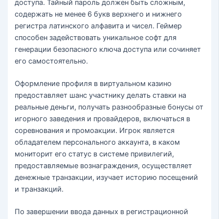
доступа. Тайный пароль должен быть сложным,
содержать не менее 6 букв верхнего и нижнего
регистра латинского алфавита и чисел. Геймер
способен задействовать уникальное софт для
генерации безопасного ключа доступа или сочиняет
его самостоятельно.
Оформление профиля в виртуальном казино
предоставляет шанс участнику делать ставки на
реальные деньги, получать разнообразные бонусы от
игорного заведения и провайдеров, включаться в
соревнования и промоакции. Игрок является
обладателем персонального аккаунта, в каком
мониторит его статус в системе привилегий,
предоставляемые вознаграждения, осуществляет
денежные транзакции, изучает историю посещений
и транзакций.
По завершении ввода данных в регистрационной