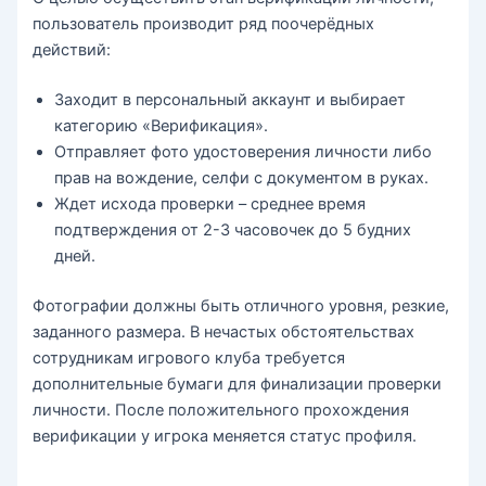
пользователь производит ряд поочерёдных
действий:
Заходит в персональный аккаунт и выбирает
категорию «Верификация».
Отправляет фото удостоверения личности либо
прав на вождение, селфи с документом в руках.
Ждет исхода проверки – среднее время
подтверждения от 2-3 часовочек до 5 будних
дней.
Фотографии должны быть отличного уровня, резкие,
заданного размера. В нечастых обстоятельствах
сотрудникам игрового клуба требуется
дополнительные бумаги для финализации проверки
личности. После положительного прохождения
верификации у игрока меняется статус профиля.