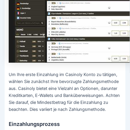
Um Ihre erste Einzahlung im Casinoly Konto zu tätigen,
wählen Sie zunächst Ihre bevorzugte Zahlungsmethode
aus. Casinoly bietet eine Vielzahl an Optionen, darunter
Kreditkarten, E-Wallets und Banküberweisungen. Achten
Sie darauf, die Mindestbetrag für die Einzahlung zu
beachten. Dies variiert je nach Zahlungsmethode.
Einzahlungsprozess