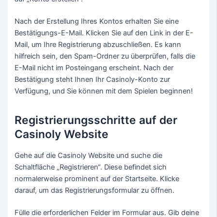
Nach der Erstellung Ihres Kontos erhalten Sie eine
Bestätigungs-E-Mail. Klicken Sie auf den Link in der E-
Mail, um Ihre Registrierung abzuschließen. Es kann
hilfreich sein, den Spam-Ordner zu überprüfen, falls die
E-Mail nicht im Posteingang erscheint. Nach der
Bestätigung steht Ihnen Ihr Casinoly-Konto zur
Verfügung, und Sie können mit dem Spielen beginnen!
Registrierungsschritte auf der
Casinoly Website
Gehe auf die Casinoly Website und suche die
Schaltfläche „Registrieren“. Diese befindet sich
normalerweise prominent auf der Startseite. Klicke
darauf, um das Registrierungsformular zu öffnen.
Fülle die erforderlichen Felder im Formular aus. Gib deine