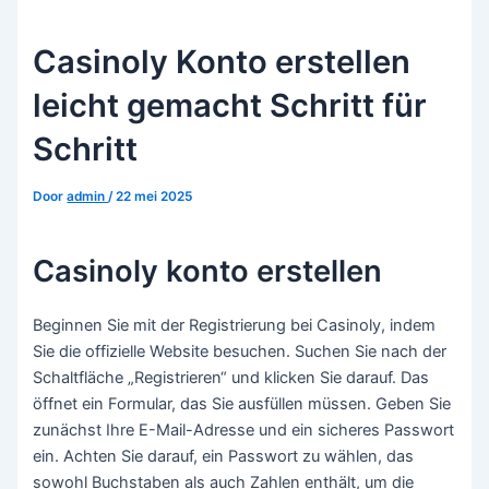
Casinoly Konto erstellen
leicht gemacht Schritt für
Schritt
Door
admin
/
22 mei 2025
Casinoly konto erstellen
Beginnen Sie mit der Registrierung bei Casinoly, indem
Sie die offizielle Website besuchen. Suchen Sie nach der
Schaltfläche „Registrieren“ und klicken Sie darauf. Das
öffnet ein Formular, das Sie ausfüllen müssen. Geben Sie
zunächst Ihre E-Mail-Adresse und ein sicheres Passwort
ein. Achten Sie darauf, ein Passwort zu wählen, das
sowohl Buchstaben als auch Zahlen enthält, um die