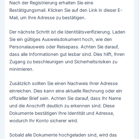
Nach der Registrierung erhalten Sie eine
Bestätigungsmail. Klicken Sie auf den Link in dieser E-
Mail, um Ihre Adresse zu bestätigen.
Der nächste Schritt ist die Identitätsverifizierung. Laden
Sie ein gültiges Ausweisdokument hoch, wie den
Personalausweis oder Reisepass. Achten Sie darauf,
dass alle Informationen gut lesbar sind. Dies hilft, Ihren
Zugang zu beschleunigen und Sicherheitsrisiken zu
minimieren.
Zusätzlich sollten Sie einen Nachweis Ihrer Adresse
einreichen. Dies kann eine aktuelle Rechnung oder ein
offizieller Brief sein. Achten Sie darauf, dass Ihr Name
und die Anschrift deutlich zu erkennen sind. Diese
Dokumente bestätigen Ihre Identität und Adresse,
wodurch Ihr Konto sicherer wird.
Sobald alle Dokumente hochgeladen sind, wird das