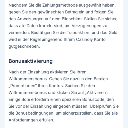
Nachdem Sie die Zahlungsmethode ausgewählt haben,
geben Sie den gewünschten Betrag ein und folgen Sie
den Anweisungen auf dem Bildschirm. Stellen Sie sicher,
dass alle Daten korrekt sind, um Verzögerungen zu
vermeiden. Bestätigen Sie die Transaktion, und das Geld
wird in der Regel umgehend Ihrem Casinoly Konto
gutgeschrieben.
Bonusaktivierung
Nach der Einzahlung aktivieren Sie Ihren
Willkommensbonus. Gehen Sie dazu in den Bereich
„Promotionen“ Ihres Kontos. Suchen Sie den
Willkommensbonus und klicken Sie auf „Aktivieren“.
Einige Boni erfordern einen speziellen Bonuscode, den
Sie vor der Einzahlung eingeben müssen. Überprüfen Sie
die Bonusbedingungen, um sicherzustellen, dass Sie alle
Anforderungen erfüllen.