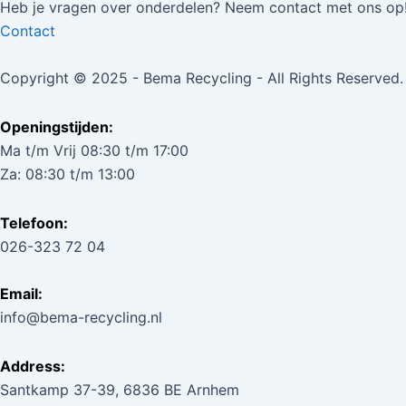
Heb je vragen over onderdelen? Neem contact met ons op
Contact
Copyright © 2025 - Bema Recycling - All Rights Reserved.
Openingstijden:
Ma t/m Vrij 08:30 t/m 17:00
Za: 08:30 t/m 13:00
Telefoon:
026-323 72 04
Email:
info@bema-recycling.nl
Address:
Santkamp 37-39, 6836 BE Arnhem