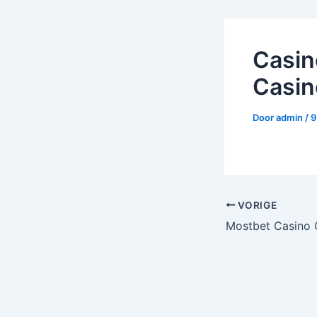
Casin
Casin
Door
admin
/
9
VORIGE