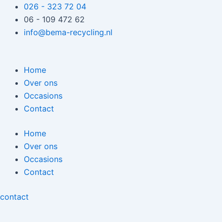
Ga
026 - 323 72 04
naar
06 - 109 472 62
de
info@bema-recycling.nl
inhoud
Home
Over ons
Occasions
Contact
Home
Over ons
Occasions
Contact
contact