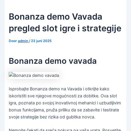
Bonanza demo Vavada
pregled slot igre i strategije
Door
admin
/
23 juni 2025
Bonanza demo vavada
Isprobajte Bonanza demo na Vavada i otkrijte kako
iskoristiti sve njegove mogućnosti za dobitke. Ova slot
igra, poznata po svojoj inovativnoj mehanici i uzbudljivim
bonus funkcijama, pruža priliku da se zabavite i testirate
svoje strategije bez rizika od gubitka novca.
Nemojte čekati da sreća pokuca na vaša vrata. Posvetite