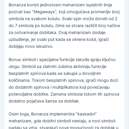
Bonanza koristi jedinstveni mehanizam isplatnih linija
poznat kao “Megaways”, koji omogućava promenljiv broj
simbola na svakom kolutu. Svaki spin može doneti od 2
do 7 simbola po kolutu, čime se stvara različit broj načina
za ostvarivanje dobitaka. Ovaj mehanizam dodaje
uzbuđenje, jer svaki put kada se okrene kolut, igrači
dobijaju novo iskustvo.
Bonus simboli i specijalne funkcije takođe igraju ključnu
ulogu. Simboli sa zlatnim zubima aktiviraju funkcije
besplatnih spinova kada se sakupe u dovoljnim
količinama. Tokom besplatnih spinova, igrači mogu doći
do dodatnih spinova i multiplikatora koji povećavaju
potencijalne dobitke. Zamena simbola tokom tih spinova
dodatno pojačava šanse za dobitak.
Osim toga, Bonanza implementira “kaskadni”
mehanizam, gde dobitni simboli nestaju, a novi simboli
padaju sa vrha, stvarajući nove mogućnosti za dobitak u