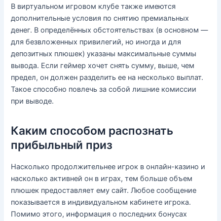
В виртуальном игровом клубе также имеются
дополнительные условия по снятию премиальных
денег. В определённых обстоятельствах (в основном —
для безвложенных привилегий, но иногда и для
депозитных плюшек) указаны максимальные суммы
вывода. Если геймер хочет снять сумму, выше, чем
предел, он должен разделить ее на несколько выплат.
Такое способно повлечь за собой лишние комиссии
при выводе.
Каким способом распознать
прибыльный приз
Насколько продолжительнее игрок в онлайн-казино и
насколько активней он в играх, тем больше объем
плюшек предоставляет ему сайт. Любое сообщение
показывается в индивидуальном кабинете игрока.
Помимо этого, информация о последних бонусах