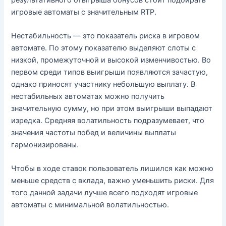
игровые автоматы с значительным RTP.
Нестабильность — это показатель риска в игровом
автомате. По этому показателю выделяют слоты с
низкой, промежуточной и высокой изменчивостью. Во
первом среди типов выигрыши появляются зачастую,
однако приносят участнику небольшую выплату. В
нестабильных автоматах можно получить
значительную сумму, но при этом выигрыши выпадают
изредка. Средняя волатильность подразумевает, что
значения частоты побед и величины выплаты
гармонизированы.
Чтобы в ходе ставок пользователь лишился как можно
меньше средств с вклада, важно уменьшить риски. Для
того данной задачи лучше всего подходят игровые
автоматы с минимальной волатильностью.