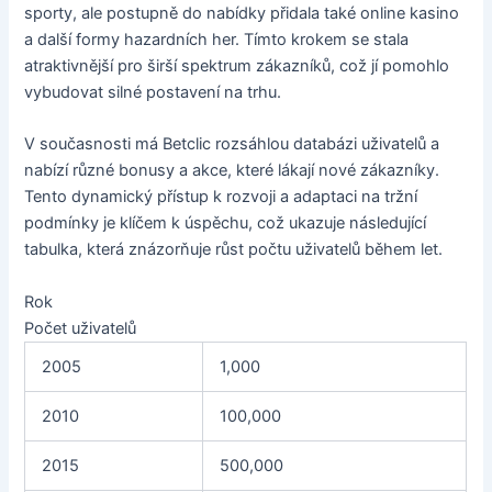
sporty, ale postupně do nabídky přidala také online kasino
a další formy hazardních her. Tímto krokem se stala
atraktivnější pro širší spektrum zákazníků, což jí pomohlo
vybudovat silné postavení na trhu.
V současnosti má Betclic rozsáhlou databázi uživatelů a
nabízí různé bonusy a akce, které lákají nové zákazníky.
Tento dynamický přístup k rozvoji a adaptaci na tržní
podmínky je klíčem k úspěchu, což ukazuje následující
tabulka, která znázorňuje růst počtu uživatelů během let.
Rok
Počet uživatelů
2005
1,000
2010
100,000
2015
500,000