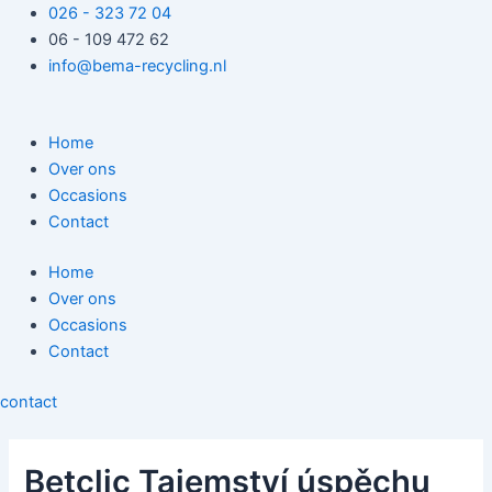
Ga
026 - 323 72 04
naar
06 - 109 472 62
de
info@bema-recycling.nl
inhoud
Home
Over ons
Occasions
Contact
Home
Over ons
Occasions
Contact
contact
Betclic Tajemství úspěchu