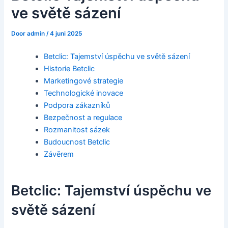
ve světě sázení
Door
admin
/
4 juni 2025
Betclic: Tajemství úspěchu ve světě sázení
Historie Betclic
Marketingové strategie
Technologické inovace
Podpora zákazníků
Bezpečnost a regulace
Rozmanitost sázek
Budoucnost Betclic
Závěrem
Betclic: Tajemství úspěchu ve
světě sázení