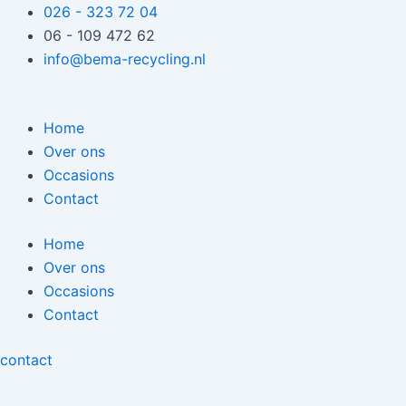
Ga
026 - 323 72 04
naar
06 - 109 472 62
de
info@bema-recycling.nl
inhoud
Home
Over ons
Occasions
Contact
Home
Over ons
Occasions
Contact
contact