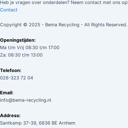
Heb je vragen over onderdelen? Neem contact met ons op
Contact
Copyright © 2025 - Bema Recycling - All Rights Reserved.
Openingstijden:
Ma t/m Vrij 08:30 t/m 17:00
Za: 08:30 t/m 13:00
Telefoon:
026-323 72 04
Email:
info@bema-recycling.nl
Address:
Santkamp 37-39, 6836 BE Arnhem