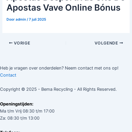
Apostas Vave Online Bónus
Door
admin
/
7 juli 2025
VORIGE
VOLGENDE
Heb je vragen over onderdelen? Neem contact met ons op!
Contact
Copyright © 2025 - Bema Recycling - All Rights Reserved.
Openingstijden:
Ma t/m Vrij 08:30 t/m 17:00
Za: 08:30 t/m 13:00