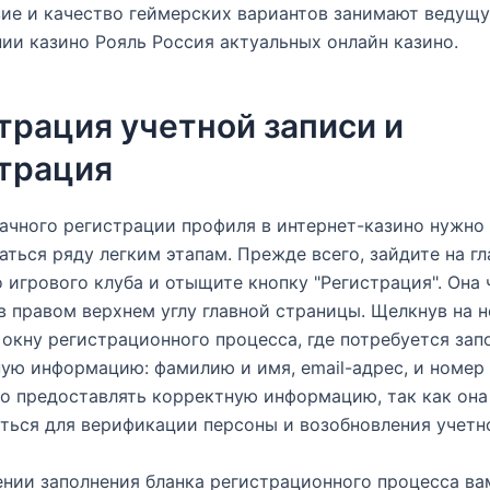
ие и качество геймерских вариантов занимают ведущ
ии казино Рояль Россия актуальных онлайн казино.
трация учетной записи и
трация
ачного регистрации профиля в интернет-казино нужно
ться ряду легким этапам. Прежде всего, зайдите на г
 игрового клуба и отыщите кнопку "Регистрация". Она 
в правом верхнем углу главной страницы. Щелкнув на н
 окну регистрационного процесса, где потребуется зап
ую информацию: фамилию и имя, email-адрес, и номер 
 предоставлять корректную информацию, так как она
ться для верификации персоны и возобновления учетн
нии заполнения бланка регистрационного процесса ва