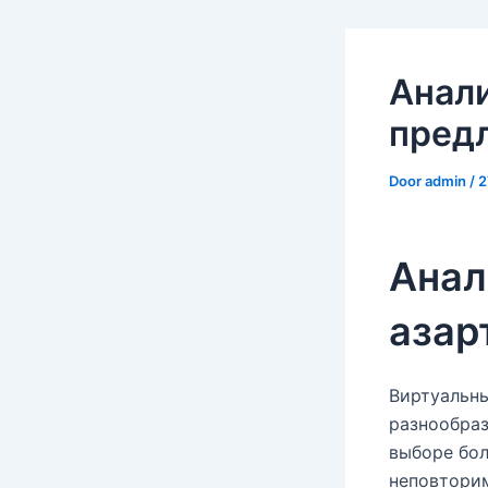
Анали
пред
Door
admin
/
2
Анал
азар
Виртуальны
разнообраз
выборе бол
неповтори