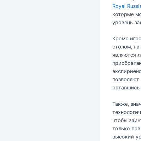
Royal Russi
которые мо
уровень за
Кроме игро
столом, на
являются 
приобрета
экспириенс
позволяют 
оставшись
Также, зна
технологич
чтобы заин
только пов
высокий ур