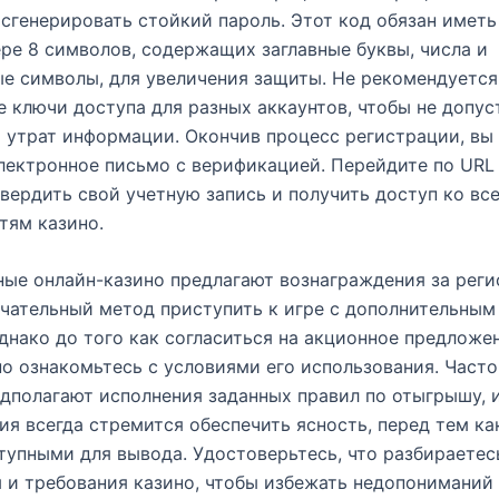
сгенерировать стойкий пароль. Этот код обязан иметь
ре 8 символов, содержащих заглавные буквы, числа и
е символы, для увеличения защиты. Не рекомендуется
 ключи доступа для разных аккаунтов, чтобы не допус
утрат информации. Окончив процесс регистрации, вы
лектронное письмо с верификацией. Перейдите по URL 
вердить свой учетную запись и получить доступ ко вс
тям казино.
ые онлайн-казино предлагают вознаграждения за реги
чательный метод приступить к игре с дополнительным
Однако до того как согласиться на акционное предложе
о ознакомьтесь с условиями его использования. Часто
дполагают исполнения заданных правил по отыгрышу, 
ия всегда стремится обеспечить ясность, перед тем к
тупными для вывода. Удостоверьтесь, что разбираетес
 и требования казино, чтобы избежать недопониманий