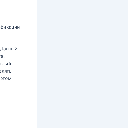
ификации
 Данный
а,
логий
влять
 этом