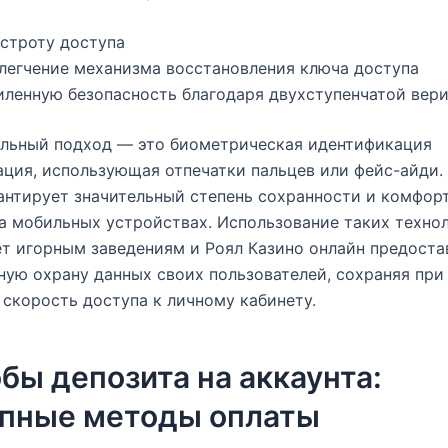
строту доступа
легчение механизма восстановления ключа доступа
иленную безопасность благодаря двухступенчатой вер
альный подход — это биометрическая идентификация
ция, использующая отпечатки пальцев или фейс-айди.
антирует значительный степень сохранности и комфорт
а мобильных устройствах. Использование таких техно
т игорным заведениям и Роял Казино онлайн предоста
ую охрану данных своих пользователей, сохраняя при
 скорость доступа к личному кабинету.
бы депозита на аккаунта:
пные методы оплаты