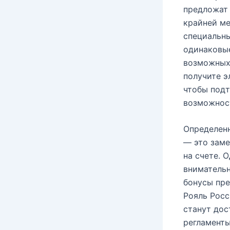
предложат 
крайней ме
специальны
одинаковые
возможных 
получите э
чтобы подт
возможнос
Определенн
— это заме
на счете. 
внимательн
бонусы пре
Рояль Росс
станут дос
регламенты