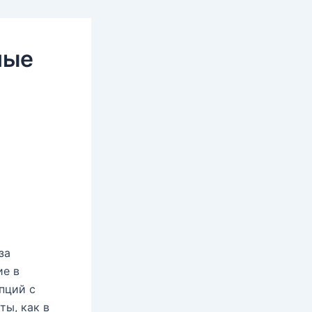
ные
за
ие в
пций с
ы, как в