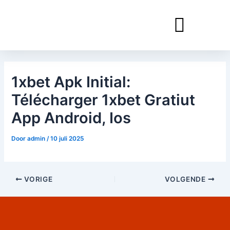
Ga
naar
de
inhoud
1xbet Apk Initial:
Télécharger 1xbet Gratiut
App Android, Ios
Door
admin
/
10 juli 2025
VORIGE
VOLGENDE