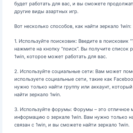
будет работать для вас, и вы сможете продолжат
другие виды азартных игр.
Вот несколько способов, как найти зеркало 1win:
1. Используйте поисковик: Введите в поисковик “1
нажмите на кнопку “поиск”. Вы получите список 
1win, которое может работать для вас.
2. Используйте социальные сети: Вам может помо
используете социальные сети, такие как Facebook
нужно только найти группу или аккаунт, который 
найти зеркало 1win.
3. Используйте форумы: Форумы – это отличное 
информацию о зеркале 1win. Вам нужно только н
связан с 1win, и вы сможете найти зеркало 1win.