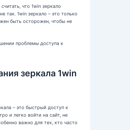
считать, что 1win зеркало
е так. 1win зеркало – это только
лжен быть осторожен, чтобы не
ешении проблемы доступа к
ния зеркала 1win
кала – это быстрый доступ к
ро и легко войти на сайт, не
обенно важно для тех, кто часто