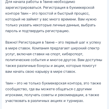
Для начала работы в 1вине необходимо
зарегистрироваться. Регистрация в букмекерской
конторе 1вин – это простой и быстрый процесс,
который не займет у вас много времени. Вам нужно
только указать некоторые личные данные, выбрать
пароль и подтвердить регистрацию.
Важно! Регистрация в 1вине – это первый шаг к успеху
в мире ставок. Компания предлагает широкий спектр
услуг, включая ставки на спорт, киберспорт,
политические события и многое другое. Вам доступны
также различные бонусы и акции, которые помогут
вам начать свою карьеру в мире ставок.
1вин – это не только букмекерская контора, это также
сообщество, где вы можете общаться с другими
игроками, получать советы и рекомендации, а также
участвовать в различных акциях и турнирах.