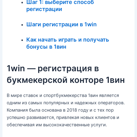
Шаг 1: выберите способ
регистрации
Шаги регистрации в 1win
Как начать играть и получать
бонусы в 1вин
1win — регистрация в
букмекерской конторе 1вин
В мире ставок и спортбукмекерства 1вин является
одним из самых популярных и надежных операторов.
Компания была основана в 2018 году и с тех пор
успешно развивается, привлекая новых клиентов и
обеспечивая им высококачественные услуги.