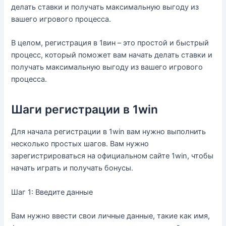
делать ставки и получать максимальную выгоду из
вашего игрового процесса.
В целом, регистрация в 1вин – это простой и быстрый
процесс, который поможет вам начать делать ставки и
получать максимальную выгоду из вашего игрового
процесса.
Шаги регистрации в 1win
Для начала регистрации в 1win вам нужно выполнить
несколько простых шагов. Вам нужно
зарегистрироваться на официальном сайте 1win, чтобы
начать играть и получать бонусы.
Шаг 1: Введите данные
Вам нужно ввести свои личные данные, такие как имя,