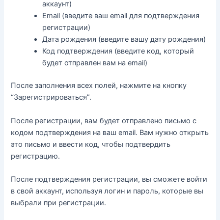
аккаунт)
Email (введите ваш email для подтверждения
регистрации)
Дата рождения (введите вашу дату рождения)
Код подтверждения (введите код, который
будет отправлен вам на email)
После заполнения всех полей, нажмите на кнопку
“Зарегистрироваться”.
После регистрации, вам будет отправлено письмо с
кодом подтверждения на ваш email. Вам нужно открыть
это письмо и ввести код, чтобы подтвердить
регистрацию.
После подтверждения регистрации, вы сможете войти
в свой аккаунт, используя логин и пароль, которые вы
выбрали при регистрации.