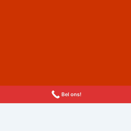
Bel ons!