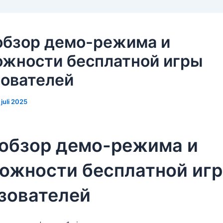
обзор демо-режима и
ожности бесплатной игры
зователей
 juli 2025
 обзор демо-режима и
ожности бесплатной иг
зователей