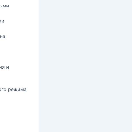
ными
ми
 на
ия и
ного режима