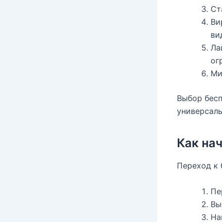
Ст
Ви
ви
Ла
ог
Ми
Выбор бесп
универсаль
Как на
Переход к 
Пе
Вы
На