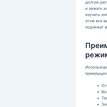
долгую рег
и нажать к
изучить ин
этом все в
подлежат в
Преим
режим
Использов
преимущес
От
Во
Те
Зн