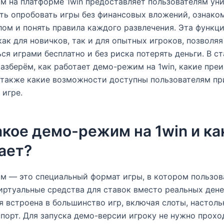
 на платформе 1win предоставляет пользователям ун
ь опробовать игры без финансовых вложений, ознако
ом и понять правила каждого развлечения. Эта функц
как для новичков, так и для опытных игроков, позволяя
ся играми бесплатно и без риска потерять деньги. В с
азберём, как работает демо-режим на 1win, какие пре
а также какие возможности доступны пользователям пр
 игре.
акое демо-режим на 1win и ка
ает?
 — это специальный формат игры, в котором пользов
иртуальные средства для ставок вместо реальных денег
я встроена в большинство игр, включая слоты, настоль
спорт. Для запуска демо-версии игроку не нужно прохо