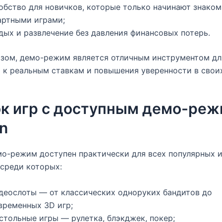
обство для новичков, которые только начинают знаком
артными играми;
дых и развлечение без давления финансовых потерь.
азом, демо-режим является отличным инструментом дл
 к реальным ставкам и повышения уверенности в своих
к игр с доступным демо-ре
in
мо-режим доступен практически для всех популярных 
 среди которых:
деослоты — от классических одноруких бандитов до
временных 3D игр;
стольные игры — рулетка, блэкджек, покер;