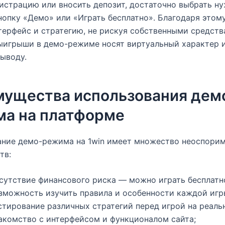
истрацию или вносить депозит, достаточно выбрать н
нопку «Демо» или «Играть бесплатно». Благодаря это
терфейс и стратегию, не рискуя собственными средств
ыигрыши в демо-режиме носят виртуальный характер и
ыводу.
ущества использования дем
а на платформе
ание демо-режима на 1win имеет множество неоспори
тв:
сутствие финансового риска — можно играть бесплатн
зможность изучить правила и особенности каждой игр
стирование различных стратегий перед игрой на реаль
акомство с интерфейсом и функционалом сайта;