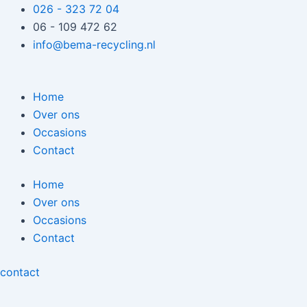
Ga
026 - 323 72 04
naar
06 - 109 472 62
de
info@bema-recycling.nl
inhoud
Home
Over ons
Occasions
Contact
Home
Over ons
Occasions
Contact
contact