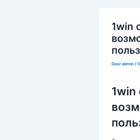
1win 
возм
поль
Door
admin
/
5
1win
возм
поль