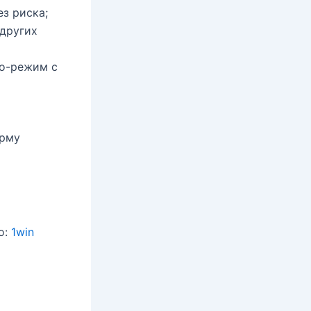
з риска;
 других
мо-режим с
орму
о:
1win