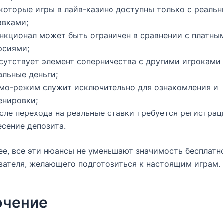
которые игры в лайв-казино доступны только с реаль
авками;
нкционал может быть ограничен в сравнении с платны
рсиями;
сутствует элемент соперничества с другими игроками
альные деньги;
мо-режим служит исключительно для ознакомления и
енировки;
сле перехода на реальные ставки требуется регистрац
есение депозита.
ее, все эти нюансы не уменьшают значимость бесплат
вателя, желающего подготовиться к настоящим играм.
ючение